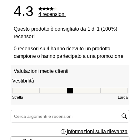
4.3
4 recensioni
Questo prodotto è consigliato da 1 di 1 (100%)
recensori
0 recensori su 4 hanno ricevuto un prodotto
campione o hanno partecipato a una promozione
Valutazioni medie clienti
Vestibilità
Vestibilità, 3 su 5, dove 1 è uguale a Stretta e 5 è uguale
Stretta
Larga
Cerca argomenti e ricerca delle recensioni
Informazioni sulla rilevanza
Visual