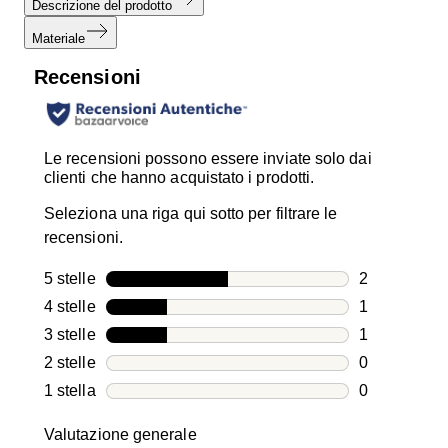
Descrizione del prodotto
Materiale
Recensioni
Le recensioni possono essere inviate solo dai
clienti che hanno acquistato i prodotti.
Seleziona una riga qui sotto per filtrare le
recensioni.
5 stelle
stelle
2
2 recensioni
4 stelle
stelle
1
1 recensione
3 stelle
stelle
1
1 recensione
2 stelle
stelle
0
0 recensioni
1 stella
stelle
0
0 recensioni
Valutazione generale