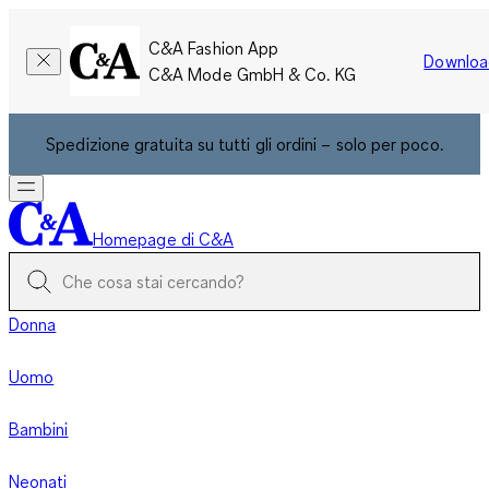
C&A Fashion App
Downloa
C&A Mode GmbH & Co. KG
Spedizione gratuita su tutti gli ordini – solo per poco.
Homepage di C&A
Donna
Uomo
Bambini
Neonati