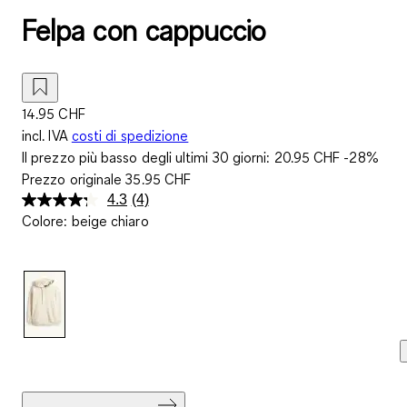
Felpa con cappuccio
14.95 CHF
incl. IVA
costi di spedizione
Il prezzo più basso degli ultimi 30 giorni:
20.95 CHF
-28%
Prezzo originale
35.95 CHF
4.3
(4)
Leggi
Colore
:
beige chiaro
4
recensioni.
Stesso
link
alla
pagina.