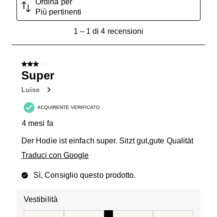
Ordina per
Più pertinenti
1
1
–
1 di 4
recensioni
a
1
di
3 su 5 stelle.
4
Super
recensioni.
Luise
ACQUIRENTE VERIFICATO
4 mesi fa
Der Hodie ist einfach super. Sitzt gut,gute Qualität
Traduci con Google
Sì, Consiglio questo prodotto.
Vestibilità
Vestibilità, 3 su 5, dove 1 è uguale a Stretta e 5 è ugual