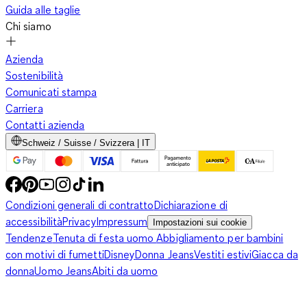
Guida alle taglie
Chi siamo
Azienda
Sostenibilità
Comunicati stampa
Carriera
Contatti azienda
Schweiz / Suisse / Svizzera | IT
Condizioni generali di contratto
Dichiarazione di
accessibilità
Privacy
Impressum
Impostazioni sui cookie
Tendenze
Tenuta di festa uomo
Abbigliamento per bambini
con motivi di fumetti
Disney
Donna Jeans
Vestiti estivi
Giacca da
donna
Uomo Jeans
Abiti da uomo