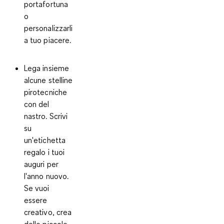
portafortuna
o
personalizzarli
a tuo piacere.
Lega insieme
alcune
stelline
pirotecniche
con del
nastro. Scrivi
su
un'etichetta
regalo i tuoi
auguri per
l'anno nuovo.
Se vuoi
essere
creativo, crea
delle
piccole