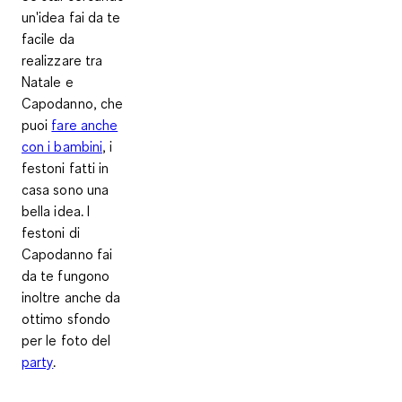
un'idea fai da te
facile da
realizzare tra
Natale e
Capodanno, che
puoi
fare anche
con i bambini
, i
festoni fatti in
casa sono una
bella idea. I
festoni di
Capodanno fai
da te fungono
inoltre anche da
ottimo sfondo
per le foto del
party
.