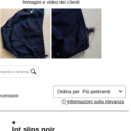
Immagini e video dei clienti
enti e ricerca delle recensioni
Ordina per
Più pertinenti
ecensioni
Informazioni sulla rilevanza
Vis
1 su 5 stelle.
lot slips noir