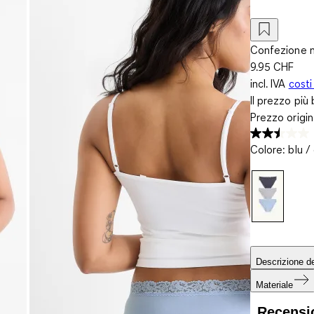
Confezione m
9.95 CHF
incl. IVA
costi
Il prezzo più 
Prezzo origi
Colore
:
blu /
Descrizione de
Materiale
Recensi