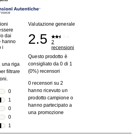
ioni
Valutazione generale
essere
2.5
lo dai
he hanno
2
 i
recensioni
Questo prodotto è
consigliato da 0 di 1
 una riga
(0%) recensori
er filtrare
oni.
0 recensori su 2
hanno ricevuto un
lle
0
prodotto campione o
0 recensioni con 5 stelle.
lle
1
hanno partecipato a
1 recensione con 4 stelle.
lle
0
una promozione
0 recensioni con 3 stelle.
lle
0
0 recensioni con 2 stelle.
lle
1
1 recensione con 1 stella.