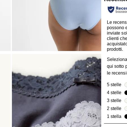
Le recens
possono 
inviate so
clienti c
acquistato
prodotti.
Seleziona
qui sotto p
le recensi
5 stelle
ste
4 stelle
ste
3 stelle
ste
2 stelle
ste
1 stella
ste