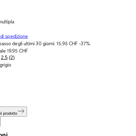
ultipla
 di spedizione
basso degli ultimi 30 giorni:
15.95 CHF
-37%
nale
19.95 CHF
2.5
(2)
Leggi
 grigio
2
recensioni.
Stesso
link
alla
pagina.
l prodotto
oni