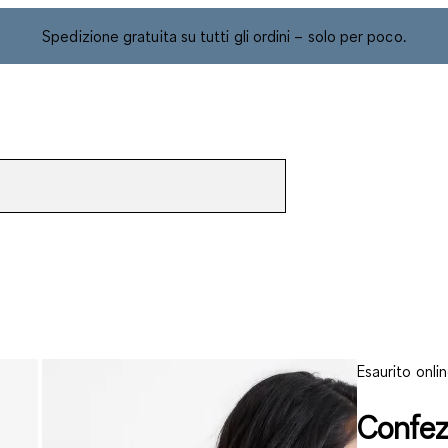
Spedizione gratuita su tutti gli ordini – solo per poco.
Esaurito onli
Confezi