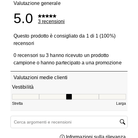
Valutazione generale
5.0
3 recensioni
Questo prodotto è consigliato da 1 di 1 (100%)
recensori
0 recensori su 3 hanno ricevuto un prodotto
campione o hanno partecipato a una promozione
Valutazioni medie clienti
Vestibilità
Vestibilità, 3 su 5, dove 1 è uguale a Stretta e 5 è uguale
Stretta
Larga
Cerca argomenti e ricerca delle recensioni
Informazioni sulla rilevanza
Visual