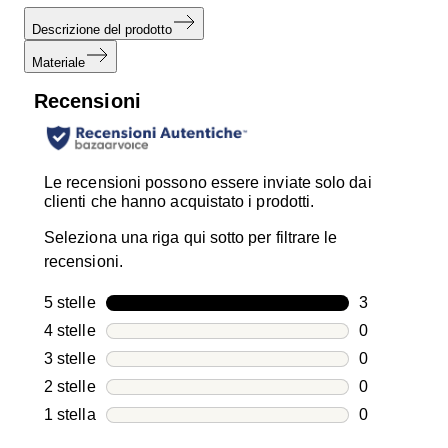
Descrizione del prodotto
Materiale
Recensioni
Le recensioni possono essere inviate solo dai
clienti che hanno acquistato i prodotti.
Seleziona una riga qui sotto per filtrare le
recensioni.
5 stelle
stelle
3
3 recensioni
4 stelle
stelle
0
0 recensioni
3 stelle
stelle
0
0 recensioni
2 stelle
stelle
0
0 recensioni
1 stella
stelle
0
0 recensioni