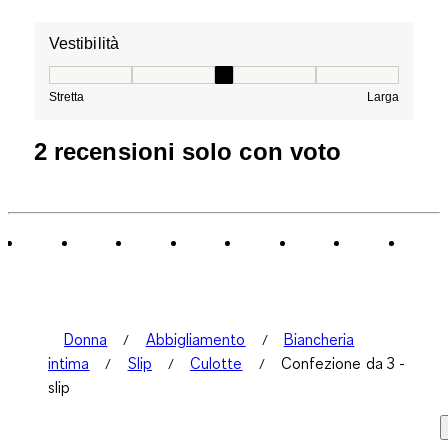
Vestibilità
Vestibilità, 3 su 5, dove 1 è uguale a Stretta e 5 è ugual
Stretta
Larga
2 recensioni solo con voto
Donna
Abbigliamento
Biancheria
intima
Slip
Culotte
Confezione da 3 -
slip