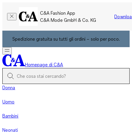
C&A Fashion App
Downloa
C&A Mode GmbH & Co. KG
Spedizione gratuita su tutti gli ordini – solo per poco.
Homepage di C&A
Donna
Uomo
Bambini
Neonati