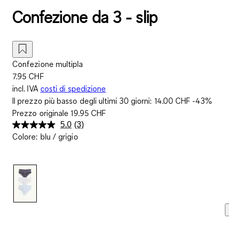
Confezione da 3 - slip
Confezione multipla
7.95 CHF
incl. IVA
costi di spedizione
Il prezzo più basso degli ultimi 30 giorni:
14.00 CHF
-43%
Prezzo originale
19.95 CHF
5.0
(3)
Leggi
Colore
:
blu / grigio
3
recensioni.
Stesso
link
alla
pagina.