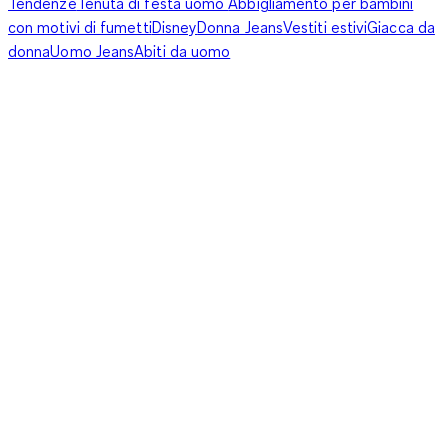
Tendenze
Tenuta di festa uomo
Abbigliamento per bambini
con motivi di fumetti
Disney
Donna Jeans
Vestiti estivi
Giacca da
donna
Uomo Jeans
Abiti da uomo