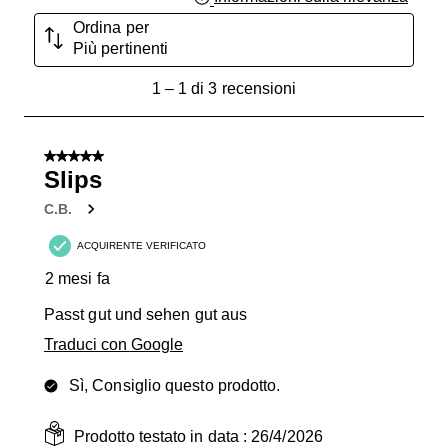
Ordina per
Più pertinenti
1
1
–
1 di 3
recensioni
a
1
di
5 su 5 stelle.
3
Slips
recensioni.
C.B.
ACQUIRENTE VERIFICATO
2 mesi fa
Passt gut und sehen gut aus
Traduci con Google
Sì, Consiglio questo prodotto.
Prodotto testato in data :
26/4/2026