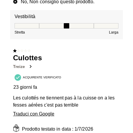
No, Non consiglio questo prodotto.
Vestibilità
Vestibilità, 3 su 5, dove 1 è uguale a Stretta e 5 è ugual
Stretta
Larga
1 su 5 stelle.
Culottes
Treize
ACQUIRENTE VERIFICATO
23 giorni fa
Les culottés ne tiennent pas à la cuisse on a les
fesses aérées c'est pas terrible
Traduci con Google
Prodotto testato in data :
1/7/2026