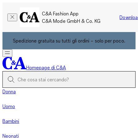
C&A Fashion App
Downloa
C&A Mode GmbH & Co. KG
Spedizione gratuita su tutti gli ordini – solo per poco.
Homepage di C&A
Donna
Uomo
Bambini
Neonati