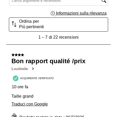
Informazioni sulla rilevanza
Visual
Ordina per
Più pertinenti
1
1
–
7 di 22
recensioni
a
7
di
4 su 5 stelle.
22
Bon rapport qualité /prix
recensioni.
Loulimile
ACQUIRENTE VERIFICATO
10 ore fa
Taille grand
Traduci con Google