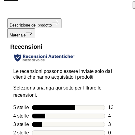
Descrizione del prodotto
Materiale
Recensioni
Le recensioni possono essere inviate solo dai
clienti che hanno acquistato i prodotti.
Seleziona una riga qui sotto per filtrare le
recensioni.
5 stelle
stelle
13
13 recension
4 stelle
stelle
4
4 recensioni
3 stelle
stelle
3
3 recensioni
2 stelle
stelle
0