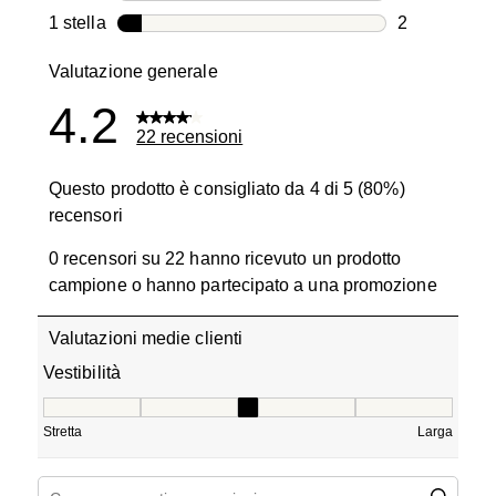
0 recensioni
1 stella
stelle
2
2 recensioni
Valutazione generale
4.2
22 recensioni
Questo prodotto è consigliato da 4 di 5 (80%)
recensori
0 recensori su 22 hanno ricevuto un prodotto
campione o hanno partecipato a una promozione
Valutazioni medie clienti
Vestibilità
Vestibilità, 3.2 su 5, dove 1 è uguale a Stretta e 5 è ugua
Stretta
Larga
Cerca argomenti e ricerca delle recensioni