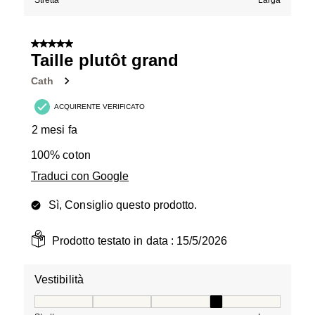
Stretta
Larga
5 su 5 stelle.
Taille plutôt grand
Cath
ACQUIRENTE VERIFICATO
2 mesi fa
100% coton
Traduci con Google
Sì, Consiglio questo prodotto.
Prodotto testato in data :
15/5/2026
Vestibilità
Vestibilità, 4 su 5, dove 1 è uguale a Stretta e 5 è ugual