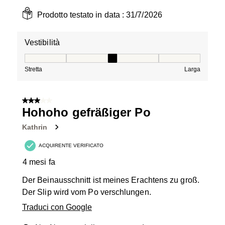
Prodotto testato in data :
31/7/2026
Vestibilità
Vestibilità, 3 su 5, dove 1 è uguale a Stretta e 5 è ugual
Stretta
Larga
3 su 5 stelle.
Hohoho gefräßiger Po
Kathrin
ACQUIRENTE VERIFICATO
4 mesi fa
Der Beinausschnitt ist meines Erachtens zu groß.
Der Slip wird vom Po verschlungen.
Traduci con Google