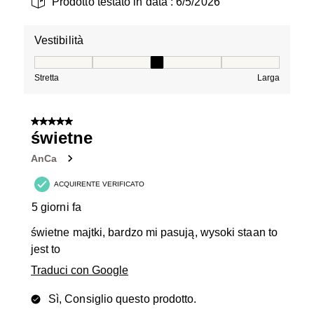
Prodotto testato in data :
6/5/2026
Vestibilità
Vestibilità, 3 su 5, dove 1 è uguale a Stretta e 5 è ugual
Stretta
Larga
5 su 5 stelle.
świetne
AnCa
ACQUIRENTE VERIFICATO
5 giorni fa
świetne majtki, bardzo mi pasują, wysoki staan to
jest to
Traduci con Google
Sì, Consiglio questo prodotto.