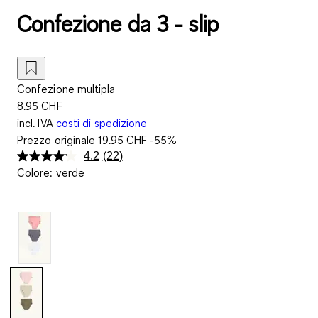
Confezione da 3 - slip
Confezione multipla
8.95 CHF
incl. IVA
costi di spedizione
Prezzo originale
19.95 CHF
-55%
4.2
(22)
Leggi
Colore
:
verde
22
recensioni.
Stesso
link
alla
pagina.