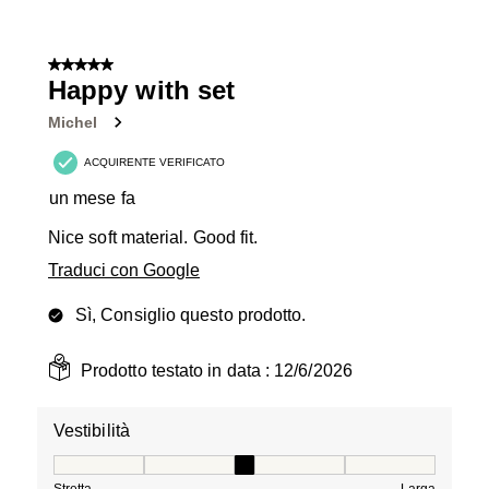
5 su 5 stelle.
Happy with set
Michel
ACQUIRENTE VERIFICATO
un mese fa
Nice soft material. Good fit.
Traduci con Google
Sì, Consiglio questo prodotto.
Prodotto testato in data :
12/6/2026
Vestibilità
Vestibilità, 3 su 5, dove 1 è uguale a Stretta e 5 è ugual