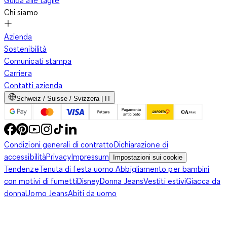
Guida alle taglie
Chi siamo
Azienda
Sostenibilità
Comunicati stampa
Carriera
Contatti azienda
Schweiz / Suisse / Svizzera | IT
Condizioni generali di contratto
Dichiarazione di
accessibilità
Privacy
Impressum
Impostazioni sui cookie
Tendenze
Tenuta di festa uomo
Abbigliamento per bambini
con motivi di fumetti
Disney
Donna Jeans
Vestiti estivi
Giacca da
donna
Uomo Jeans
Abiti da uomo