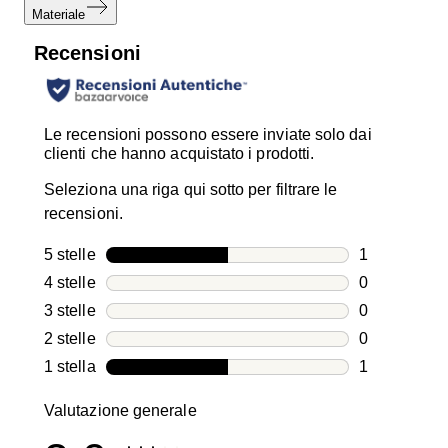
Materiale
Recensioni
Le recensioni possono essere inviate solo dai
clienti che hanno acquistato i prodotti.
Seleziona una riga qui sotto per filtrare le
recensioni.
5 stelle
stelle
1
1 recensione
4 stelle
stelle
0
0 recensioni
3 stelle
stelle
0
0 recensioni
2 stelle
stelle
0
0 recensioni
1 stella
stelle
1
1 recensione
Valutazione generale