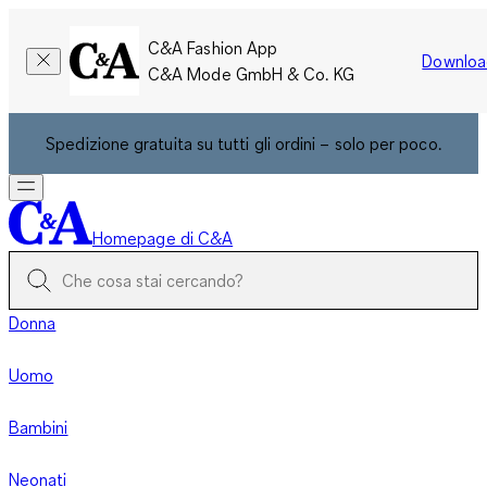
C&A Fashion App
Downloa
C&A Mode GmbH & Co. KG
Spedizione gratuita su tutti gli ordini – solo per poco.
Homepage di C&A
Donna
Uomo
Bambini
Neonati