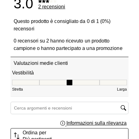
3.0
2 recensioni
Questo prodotto è consigliato da 0 di 1 (0%)
recensori
0 recensori su 2 hanno ricevuto un prodotto
campione o hanno partecipato a una promozione
Valutazioni medie clienti
Vestibilità
Vestibilità, 3 su 5, dove 1 è uguale a Stretta e 5 è uguale
Stretta
Larga
Cerca argomenti e ricerca delle recensioni
Informazioni sulla rilevanza
Visual
Ordina per