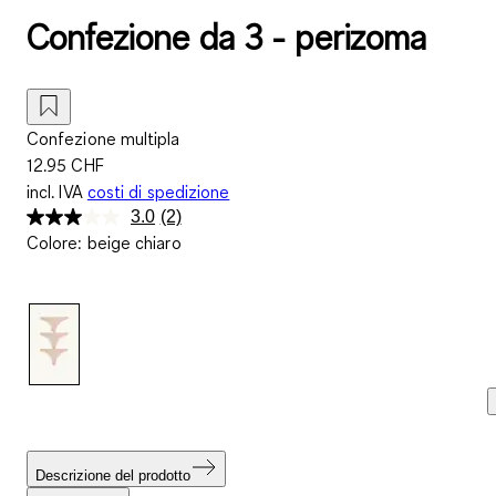
Confezione da 3 - perizoma
Confezione multipla
12.95 CHF
incl. IVA
costi di spedizione
3.0
(2)
Leggi
Colore
:
beige chiaro
2
recensioni.
Stesso
link
alla
pagina.
Descrizione del prodotto