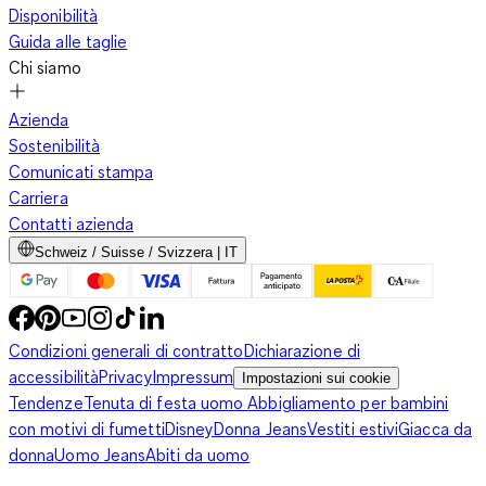
Disponibilità
Guida alle taglie
Chi siamo
Azienda
Sostenibilità
Comunicati stampa
Carriera
Contatti azienda
Schweiz / Suisse / Svizzera | IT
Condizioni generali di contratto
Dichiarazione di
accessibilità
Privacy
Impressum
Impostazioni sui cookie
Tendenze
Tenuta di festa uomo
Abbigliamento per bambini
con motivi di fumetti
Disney
Donna Jeans
Vestiti estivi
Giacca da
donna
Uomo Jeans
Abiti da uomo