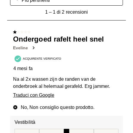
Più pertinenti
1
1
–
1 di 2
recensioni
a
1
di
1 su 5 stelle.
2
Ondergoed rafelt heel snel
recensioni.
Eveline
ACQUIRENTE VERIFICATO
4 mesi fa
Na al 2x wassen zijn de randen van de
onderbroek al helemaal gerafeld. Erg jammer.
Traduci con Google
No, Non consiglio questo prodotto.
Vestibilità
Vestibilità, 3 su 5, dove 1 è uguale a Stretta e 5 è ugual