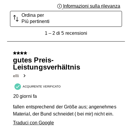
Informazioni sulla rilevanza
Visual
Ordina per
Più pertinenti
1
1
–
2 di 5
recensioni
a
2
di
4 su 5 stelle.
5
gutes Preis-
recensioni.
Leistungsverhältnis
elli
ACQUIRENTE VERIFICATO
20 giorni fa
fallen entsprechend der Größe aus; angenehmes
Material, der Bund schneidet ( bei mir) nicht ein.
Traduci con Google