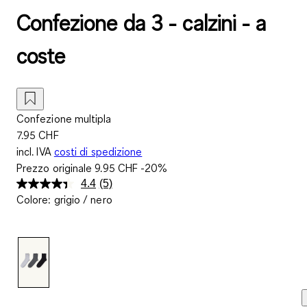
Confezione da 3 - calzini - a
coste
Confezione multipla
7.95 CHF
incl. IVA
costi di spedizione
Prezzo originale
9.95 CHF
-20%
4.4
(5)
Leggi
Colore
:
grigio / nero
5
recensioni.
Stesso
link
alla
pagina.