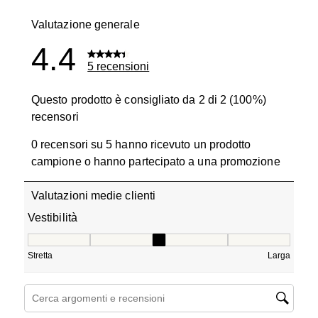
0 recensioni
Valutazione generale
4.4
5 recensioni
Questo prodotto è consigliato da 2 di 2 (100%)
recensori
0 recensori su 5 hanno ricevuto un prodotto
campione o hanno partecipato a una promozione
Valutazioni medie clienti
Vestibilità
Vestibilità, 3 su 5, dove 1 è uguale a Stretta e 5 è uguale
Stretta
Larga
Cerca argomenti e ricerca delle recensioni