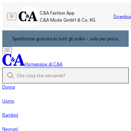
C&A Fashion App
Downloa
C&A Mode GmbH & Co. KG
Spedizione gratuita su tutti gli ordini – solo per poco.
Homepage di C&A
Donna
Uomo
Bambini
Neonati