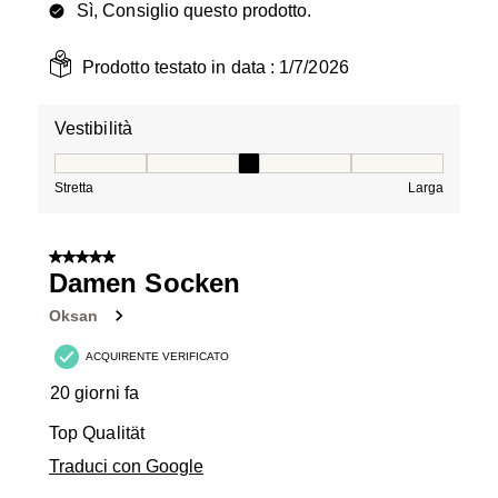
Sì, Consiglio questo prodotto.
Prodotto testato in data :
1/7/2026
Vestibilità
Vestibilità, 3 su 5, dove 1 è uguale a Stretta e 5 è ugual
Stretta
Larga
5 su 5 stelle.
Damen Socken
Oksan
ACQUIRENTE VERIFICATO
20 giorni fa
Top Qualität
Traduci con Google