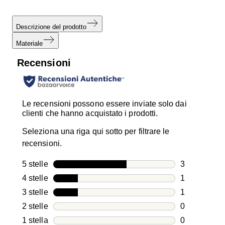
Descrizione del prodotto
Materiale
Recensioni
Le recensioni possono essere inviate solo dai
clienti che hanno acquistato i prodotti.
Seleziona una riga qui sotto per filtrare le
recensioni.
5 stelle
stelle
3
3 recensioni
4 stelle
stelle
1
1 recensione
3 stelle
stelle
1
1 recensione
2 stelle
stelle
0
0 recensioni
1 stella
stelle
0