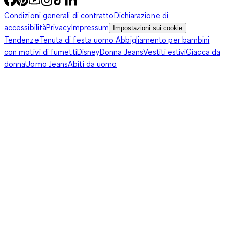
Condizioni generali di contratto
Dichiarazione di
accessibilità
Privacy
Impressum
Impostazioni sui cookie
Tendenze
Tenuta di festa uomo
Abbigliamento per bambini
con motivi di fumetti
Disney
Donna Jeans
Vestiti estivi
Giacca da
donna
Uomo Jeans
Abiti da uomo