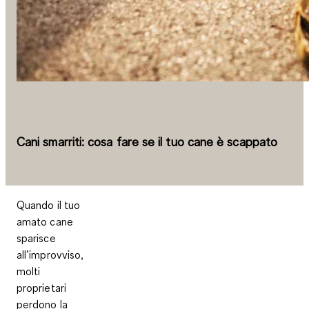
Cani smarriti: cosa fare se il tuo cane è scappato
Quando il tuo
amato cane
sparisce
all’improvviso,
molti
proprietari
perdono la