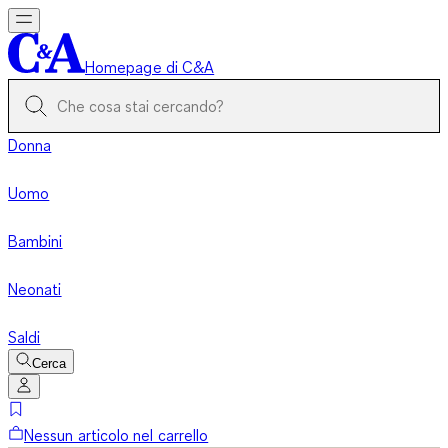
Homepage di C&A
Donna
Uomo
Bambini
Neonati
Saldi
Cerca
Nessun articolo nel carrello