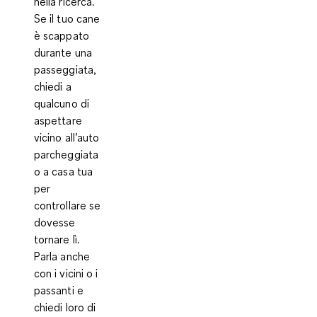
nella ricerca
.
Se il tuo cane
è scappato
durante una
passeggiata,
chiedi a
qualcuno di
aspettare
vicino all’auto
parcheggiata
o a casa tua
per
controllare se
dovesse
tornare lì.
Parla anche
con i vicini o i
passanti e
chiedi loro di