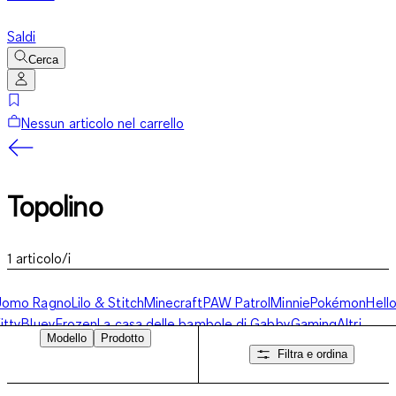
Saldi
Cerca
Nessun articolo nel carrello
Topolino
1
articolo/i
Uomo Ragno
Lilo & Stitch
Minecraft
PAW Patrol
Minnie
Pokémon
Hell
itty
Bluey
Frozen
La casa delle bambole di Gabby
Gaming
Altri
Modello
Prodotto
ersonaggi
Topolino
Filtra e ordina