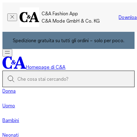
C&A Fashion App
Downloa
C&A Mode GmbH & Co. KG
Spedizione gratuita su tutti gli ordini – solo per poco.
Homepage di C&A
Donna
Uomo
Bambini
Neonati