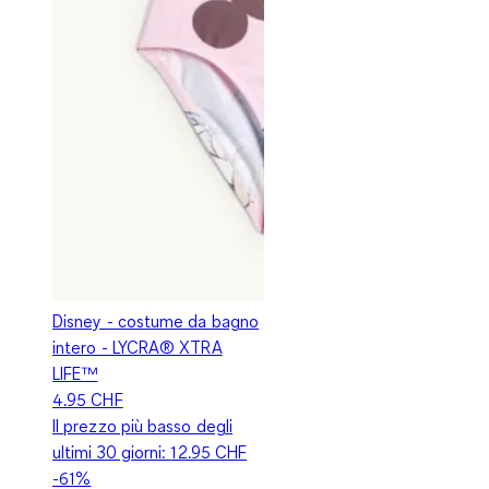
Disney - costume da bagno
intero - LYCRA® XTRA
LIFE™
4.95 CHF
Il prezzo più basso degli
ultimi 30 giorni:
12.95 CHF
-61%