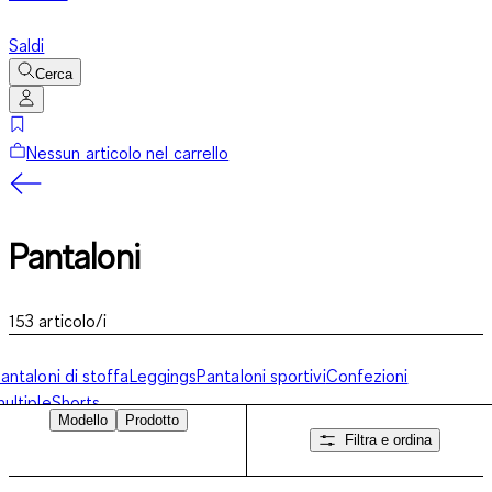
Saldi
Cerca
Nessun articolo nel carrello
Pantaloni
153
articolo/i
antaloni di stoffa
Leggings
Pantaloni sportivi
Confezioni
ultiple
Shorts
Modello
Prodotto
Filtra e ordina