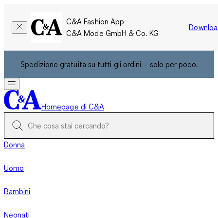
C&A Fashion App
Downloa
C&A Mode GmbH & Co. KG
Spedizione gratuita su tutti gli ordini – solo per poco.
Homepage di C&A
Donna
Uomo
Bambini
Neonati