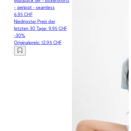
Multipack 3er - Boxershorts
- gerippt - seamless
6.95 CHF
Niedrigster Preis der
letzten 30 Tage:
9.95 CHF
-30%
Originalpreis:
12.95 CHF