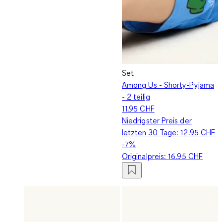
Set
Among Us - Shorty-Pyjama
- 2 teilig
11.95 CHF
Niedrigster Preis der
letzten 30 Tage:
12.95 CHF
-7%
Originalpreis:
16.95 CHF