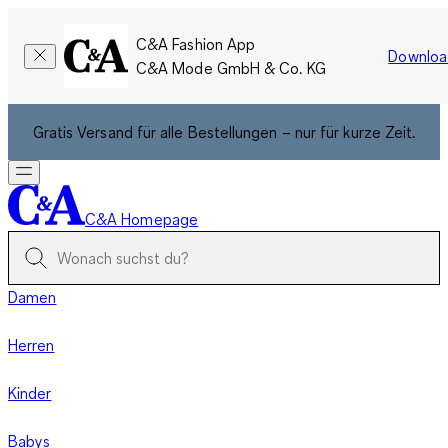
C&A Fashion App
Downloa
C&A Mode GmbH & Co. KG
Gratis Versand für alle Bestellungen – nur für kurze Zeit.
C&A Homepage
Damen
Herren
Kinder
Babys