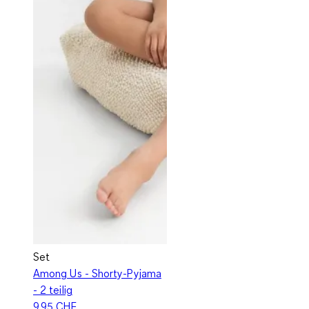
Set
Among Us - Shorty-Pyjama
- 2 teilig
9.95 CHF