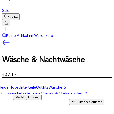
Sale
Suche
Keine Artikel im Warenkorb
Wäsche & Nachtwäsche
40
Artikel
leider
Tops
Unterteile
Outfits
Wäsche &
Nachtwäsche
Bademode
Comics & Marken
Jacken &
Model
Produkt
äntel
Accessoires, Socken & Schuhe
Skibekleidung
Filter & Sortieren