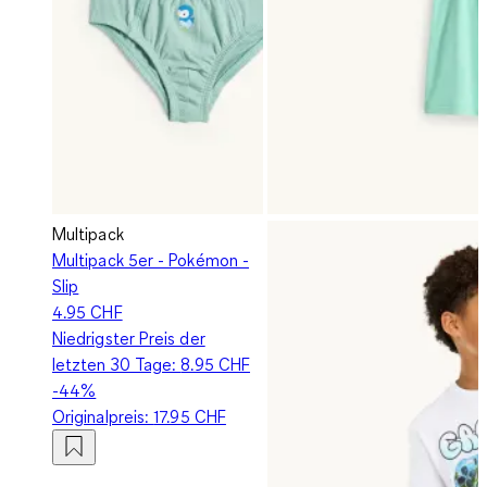
Multipack
Multipack 5er - Pokémon -
Slip
4.95 CHF
Niedrigster Preis der
letzten 30 Tage:
8.95 CHF
-44%
Originalpreis:
17.95 CHF