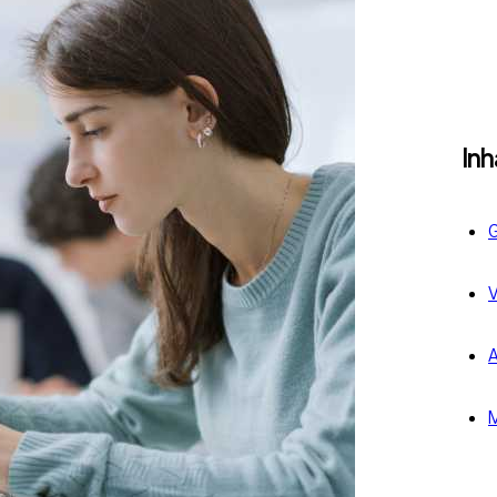
Inh
G
V
A
M