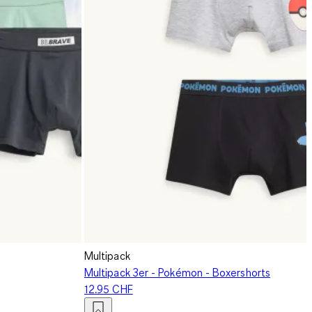
Multipack
Multipack 3er - Pokémon - Boxershorts
12.95 CHF