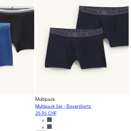
Multipack
Multipack 5er - Boxershorts
25.95 CHF