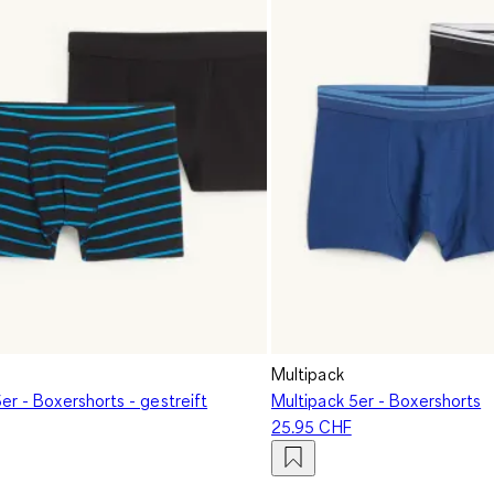
Multipack
er - Boxershorts - gestreift
Multipack 5er - Boxershorts
25.95 CHF