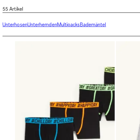
55
Artikel
Unterhosen
Unterhemden
Multipacks
Bademäntel