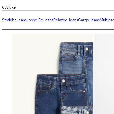
6
Artikel
Straight Jeans
Loose Fit Jeans
Relaxed Jeans
Cargo Jeans
Multipa