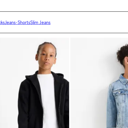
cks
Jeans-Shorts
Slim Jeans