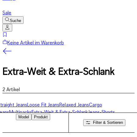
Sale
Suche
Keine Artikel im Warenkorb
Extra-Weit & Extra-Schlank
2
Artikel
traight Jeans
Loose Fit Jeans
Relaxed Jeans
Cargo
eans
Multipacks
Extra-Weit & Extra-Schlank
Jeans-Shorts
Model
Produkt
Filter & Sortieren