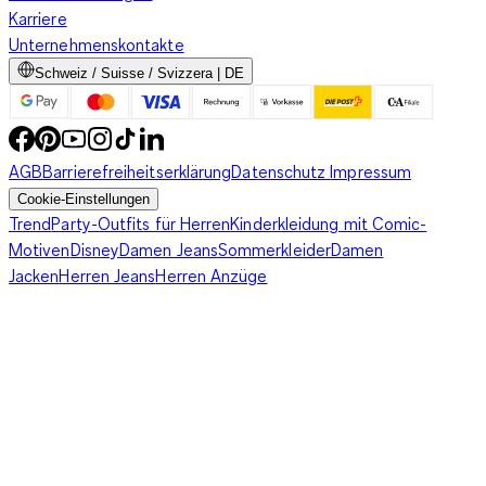
Karriere
Unternehmenskontakte
Schweiz / Suisse / Svizzera | DE
AGB
Barrierefreiheitserklärung
Datenschutz
Impressum
Cookie-Einstellungen
Trend
Party-Outfits für Herren
Kinderkleidung mit Comic-
Motiven
Disney
Damen Jeans
Sommerkleider
Damen
Jacken
Herren Jeans
Herren Anzüge