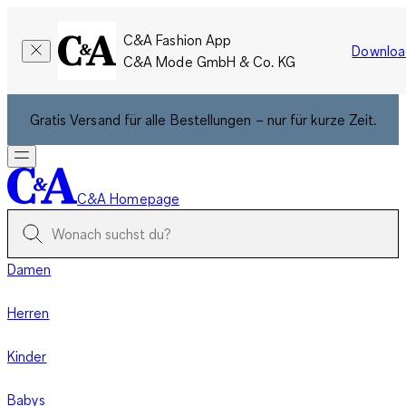
C&A Fashion App
Downloa
C&A Mode GmbH & Co. KG
Gratis Versand für alle Bestellungen – nur für kurze Zeit.
C&A Homepage
Damen
Herren
Kinder
Babys