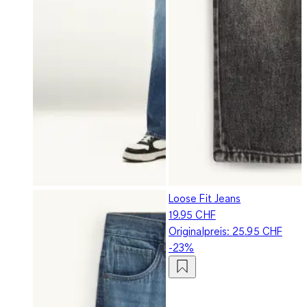
Loose Fit Jeans
19.95 CHF
Originalpreis:
25.95 CHF
-23%