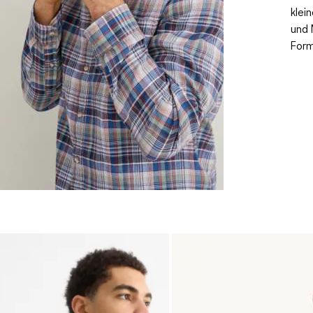
klei
und 
Form