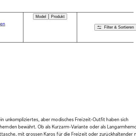
Model
Produkt
en
Filter & Sortieren
Nach rechts wischen
ein unkompliziertes, aber modisches Freizeit-Outfit haben sich
hemden bewährt. Ob als Kurzarm-Variante oder als Langarmhemd
ttasche, mit grossen Karos für die Freizeit oder
zurückhaltender 