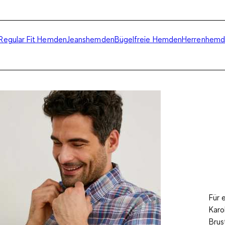
Regular Fit Hemden
Jeanshemden
Bügelfreie Hemden
Herrenhemd
Für 
Karo
Brus