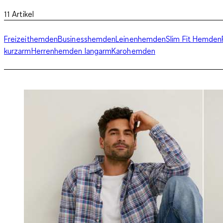
11
Artikel
Freizeithemden
Businesshemden
Leinenhemden
Slim Fit Hemden
kurzarm
Herrenhemden langarm
Karohemden