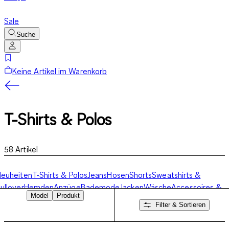
Sale
Suche
Keine Artikel im Warenkorb
T-Shirts & Polos
58
Artikel
euheiten
T-Shirts & Polos
Jeans
Hosen
Shorts
Sweatshirts &
ullover
Hemden
Anzüge
Bademode
Jacken
Wäsche
Accessoires &
Model
Produkt
Schuhe
Basics
Filter & Sortieren