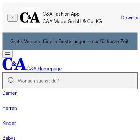
C&A Fashion App
Downloa
C&A Mode GmbH & Co. KG
Gratis Versand für alle Bestellungen – nur für kurze Zeit.
C&A Homepage
Damen
Herren
Kinder
Babys