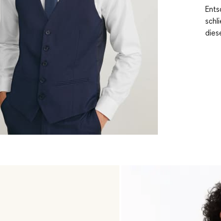
Ents
schl
dies