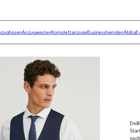
nzughosen
Anzugwesten
Komplettanzüge
Businesshemden
Abiball
Endl
Star
noch