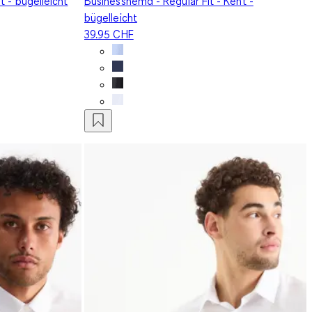
t - bügelleicht
Businesshemd - Regular Fit - Kent -
bügelleicht
39.95 CHF