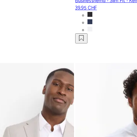
Businesshemd - Slim Fit - Ken
39.95 CHF