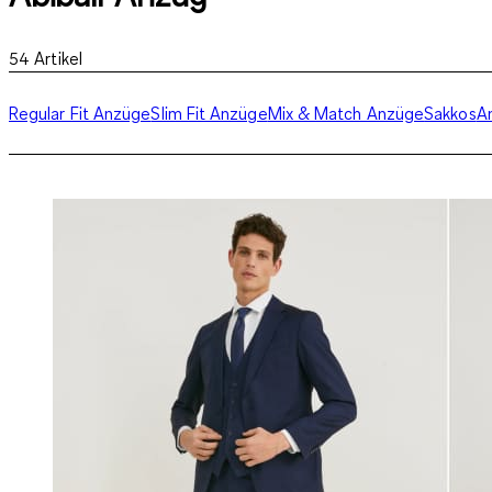
54
Artikel
Regular Fit Anzüge
Slim Fit Anzüge
Mix & Match Anzüge
Sakkos
A