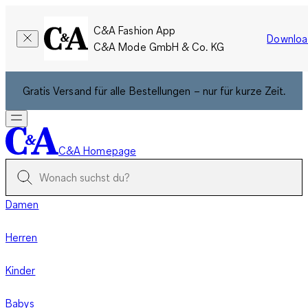
C&A Fashion App
Downloa
C&A Mode GmbH & Co. KG
Gratis Versand für alle Bestellungen – nur für kurze Zeit.
C&A Homepage
Damen
Herren
Kinder
Babys