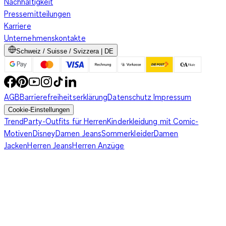
Nachhaltigkeit
Pressemitteilungen
Karriere
Unternehmenskontakte
Schweiz / Suisse / Svizzera | DE
AGB
Barrierefreiheitserklärung
Datenschutz
Impressum
Cookie-Einstellungen
Trend
Party-Outfits für Herren
Kinderkleidung mit Comic-
Motiven
Disney
Damen Jeans
Sommerkleider
Damen
Jacken
Herren Jeans
Herren Anzüge