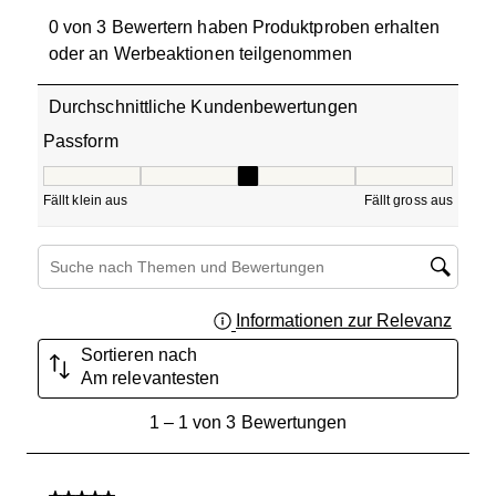
0 von 3 Bewertern haben Produktproben erhalten
oder an Werbeaktionen teilgenommen
Durchschnittliche Kundenbewertungen
Passform
Passform, 3 von 5, wo 1 gleich Fällt klein aus ist und 5 gle
Fällt klein aus
Fällt gross aus
Themen und Bewertungen durchsuchen Suche nach Region
Informationen zur Relevanz
Ein Fe
Sortieren nach
Am relevantesten
1
1
–
1 von 3
Bewertungen
bis
1
von