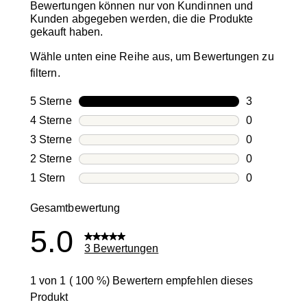
Bewertungen können nur von Kundinnen und
Kunden abgegeben werden, die die Produkte
gekauft haben.
Wähle unten eine Reihe aus, um Bewertungen zu
filtern.
5 Sterne
Sterne
3
3 Bewertung
4 Sterne
Sterne
0
0 Bewertung
3 Sterne
Sterne
0
0 Bewertung
2 Sterne
Sterne
0
0 Bewertung
1 Stern
Sterne
0
0 Bewertung
Gesamtbewertung
5.0
3 Bewertungen
1 von 1 ( 100 %) Bewertern empfehlen dieses
Produkt