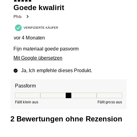
5 von 5 Sternen.
3
Goede kwalirit
Bewertungen.
Phb
VERIFIZIERTE KÄUFER
vor 4 Monaten
Fijn materiaal goede pasvorm
Mit Google übersetzen
Ja, Ich empfehle dieses Produkt.
Passform
Passform, 3 von 5, wo 1 gleich Fällt klein aus ist und 5 g
Fällt klein aus
Fällt gross aus
2 Bewertungen ohne Rezension