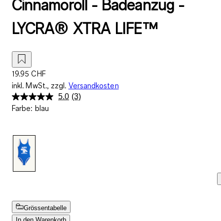
Cinnamoroll - Badeanzug -
LYCRA® XTRA LIFE™
19.95 CHF
inkl. MwSt., zzgl.
Versandkosten
5.0
(3)
3
Farbe
:
blau
Bewertungen
lesen..
Link
zur
gleichen
Seite.
Grössentabelle
In den Warenkorb