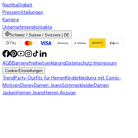
Nachhaltigkeit
Pressemitteilungen
Karriere
Unternehmenskontakte
Schweiz / Suisse / Svizzera | DE
AGB
Barrierefreiheitserklärung
Datenschutz
Impressum
Cookie-Einstellungen
Trend
Party-Outfits für Herren
Kinderkleidung mit Comic-
Motiven
Disney
Damen Jeans
Sommerkleider
Damen
Jacken
Herren Jeans
Herren Anzüge