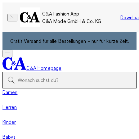
C&A Fashion App
Downloa
C&A Mode GmbH & Co. KG
Gratis Versand für alle Bestellungen – nur für kurze Zeit.
C&A Homepage
Damen
Herren
Kinder
Babys