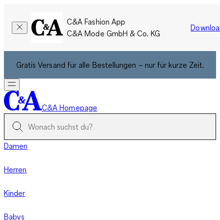
C&A Fashion App
Downloa
C&A Mode GmbH & Co. KG
Gratis Versand für alle Bestellungen – nur für kurze Zeit.
C&A Homepage
Damen
Herren
Kinder
Babys