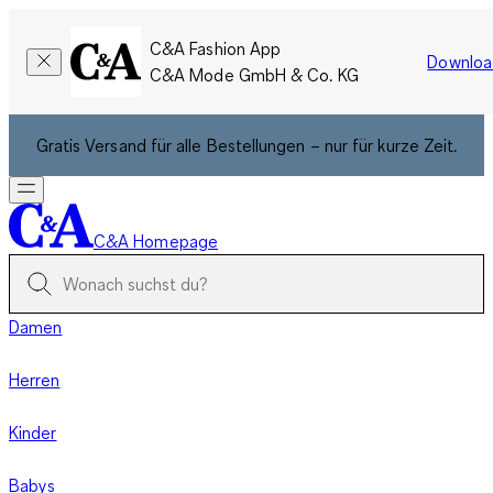
C&A Fashion App
Downloa
C&A Mode GmbH & Co. KG
Gratis Versand für alle Bestellungen – nur für kurze Zeit.
C&A Homepage
Damen
Herren
Kinder
Babys