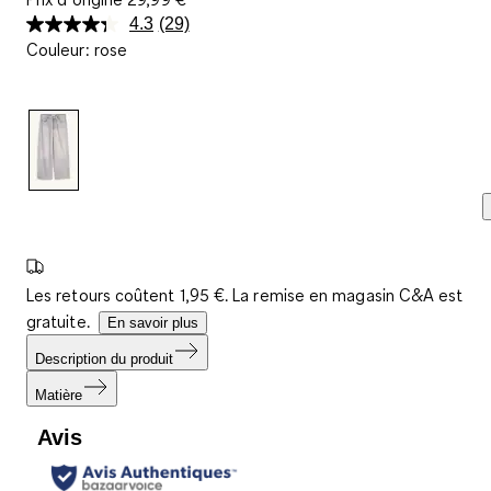
4.3
(29)
Lire
Couleur
:
rose
29
avis.
Lien
sur
la
même
page.
Les retours coûtent 1,95 €. La remise en magasin C&A est
gratuite.
En savoir plus
Description du produit
Matière
Avis