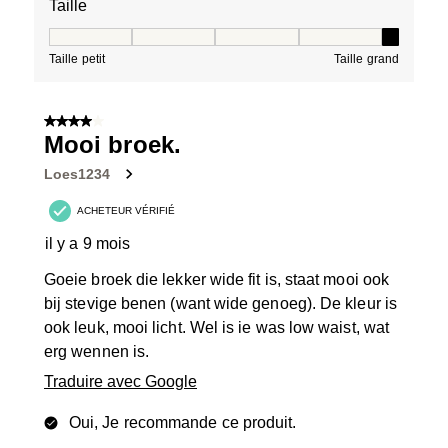
Taille
Taille, 5 sur 5, où 1 est égal à Taille petit et 5 est égal à
Taille petit
Taille grand
4 sur 5 étoiles.
Mooi broek.
Loes1234
ACHETEUR VÉRIFIÉ
il y a 9 mois
Goeie broek die lekker wide fit is, staat mooi ook
bij stevige benen (want wide genoeg). De kleur is
ook leuk, mooi licht. Wel is ie was low waist, wat
erg wennen is.
Traduire avec Google
Oui, Je recommande ce produit.