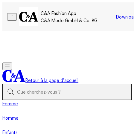
C&A Fashion App
Downloa
C&A Mode GmbH & Co. KG
Seulement pour une courte durée : Les membres cumulent le
double de points!
Se connecter
Retour à la page d’accueil
Femme
Homme
Enfants