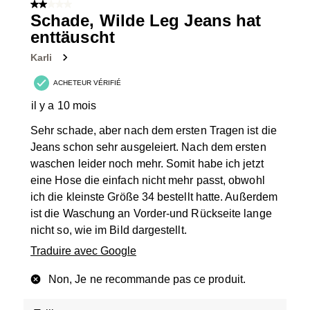
sur
2 sur 5 étoiles.
29
Schade, Wilde Leg Jeans hat
avis.
enttäuscht
Karli
ACHETEUR VÉRIFIÉ
il y a 10 mois
Sehr schade, aber nach dem ersten Tragen ist die
Jeans schon sehr ausgeleiert. Nach dem ersten
waschen leider noch mehr. Somit habe ich jetzt
eine Hose die einfach nicht mehr passt, obwohl
ich die kleinste Größe 34 bestellt hatte. Außerdem
ist die Waschung an Vorder-und Rückseite lange
nicht so, wie im Bild dargestellt.
Traduire avec Google
Non, Je ne recommande pas ce produit.