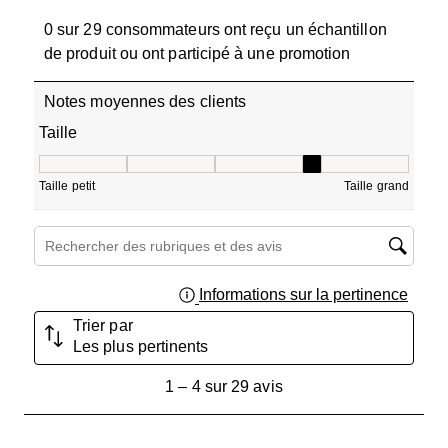
0 sur 29 consommateurs ont reçu un échantillon
de produit ou ont participé à une promotion
Notes moyennes des clients
Taille
Taille, 3.6666666666666665 sur 5, où 1 est égal à Taille pe
Taille petit
Taille grand
Zone de recherche de sujet et d'avis
Informations sur la pertinence
Affich
Trier par
Les plus pertinents
1
1
–
4 sur 29
avis
à
4