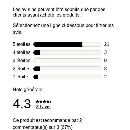
Les avis ne peuvent être soumis que par des
clients ayant acheté les produits.
Sélectionnez une ligne ci-dessous pour filtrer les
avis.
5 étoiles
étoiles
21
21 avis avec
4 étoiles
étoiles
3
3 avis avec 4
3 étoiles
étoiles
0
0 avis avec 3
2 étoiles
étoiles
3
3 avis avec 2
1 étoile
étoiles
2
2 avis avec 1
Note générale
4.3
29 avis
Ce produit est recommandé par 2
commentateur(s) sur 3 (67%)