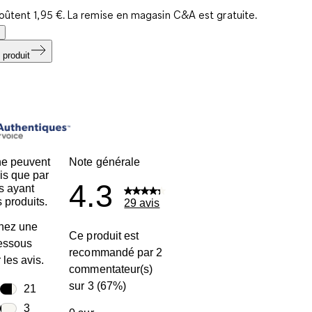
coûtent 1,95 €. La remise en magasin C&A est gratuite.
 produit
ne peuvent
Note générale
is que par
4.3
s ayant
 produits.
29 avis
nez une
Ce produit est
dessous
recommandé par 2
r les avis.
commentateur(s)
sur 3 (67%)
toiles
21
21 avis avec 5 étoiles.
toiles
3