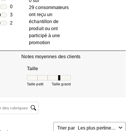
0 sur
3 avis avec 4 étoiles.
toiles
0
29 consommateurs
0 avis avec 3 étoiles.
ont reçu un
toiles
3
échantillon de
3 avis avec 2 étoiles.
oiles
2
produit ou ont
2 avis avec 1 étoile.
participé à une
promotion
Notes moyennes des clients
Taille
Taille, 3.6666666666666665 sur 5, où 1 est égal à T
Taille petit
Taille grand
herche de sujet et d'avis
Trier par
Les plus pertinents