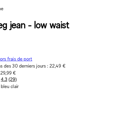
ne
eg jean - low waist
ors frais de port
as des 30 derniers jours :
22,49 €
e
29,99 €
4.3
(29)
Lire
 bleu clair
29
avis.
Lien
sur
la
même
page.