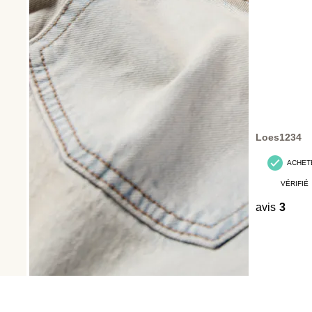
Loes1234
ACHET
VÉRIFIÉ
avis
3