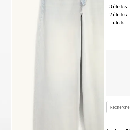
3 étoiles
é
2 étoiles
é
1 étoile
ét
Zone de rec
1
à