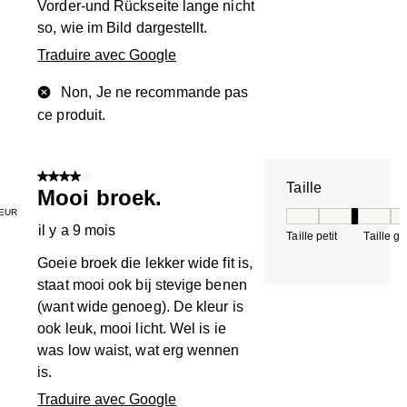
Vorder-und Rückseite lange nicht
so, wie im Bild dargestellt.
Traduire avec Google
Non, Je ne recommande pas
ce produit.
4 sur 5 étoiles.
Taille
Mooi broek.
EUR
Taille, 3 sur 5, où 
il y a 9 mois
Taille petit
Taille g
Goeie broek die lekker wide fit is,
staat mooi ook bij stevige benen
(want wide genoeg). De kleur is
ook leuk, mooi licht. Wel is ie
was low waist, wat erg wennen
is.
Traduire avec Google