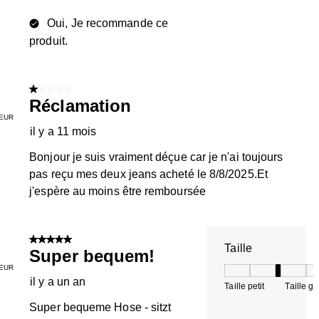
Oui, Je recommande ce
produit.
1 sur 5 étoiles.
Réclamation
EUR
il y a 11 mois
Bonjour je suis vraiment déçue car je n'ai toujours
pas reçu mes deux jeans acheté le 8/8/2025.Et
j'espère au moins être remboursée
5 sur 5 étoiles.
Taille
Super bequem!
EUR
Taille, 3 sur 5, où 
il y a un an
Taille petit
Taille g
Super bequeme Hose - sitzt