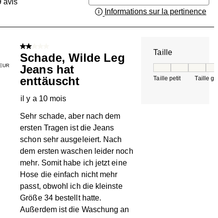
9
avis
Informations sur la pertinence
Aff
2 sur 5 étoiles.
Taille
Schade, Wilde Leg
EUR
Jeans hat
Taille, 5 sur 5, où 
enttäuscht
Taille petit
Taille g
il y a 10 mois
Sehr schade, aber nach dem
ersten Tragen ist die Jeans
schon sehr ausgeleiert. Nach
dem ersten waschen leider noch
mehr. Somit habe ich jetzt eine
Hose die einfach nicht mehr
passt, obwohl ich die kleinste
Größe 34 bestellt hatte.
Außerdem ist die Waschung an