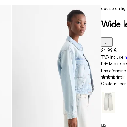
épuisé en lig
Wide l
24,99 €
TVA incluse
h
Prix le plus b
Prix d‘origin
Couleur
:
jean