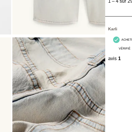
1
–
4 sur 2
4
sur
29
avis.
Karli
ACHET
VÉRIFIÉ
avis
1