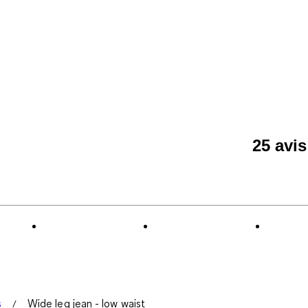
25 avi
s
Wide leg jean - low waist