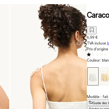
Caraco 
6,99 €
TVA incluse
h
Prix d‘origin
Couleur
:
blan
Modèle : fai
Guide des t
Ajouter au pan