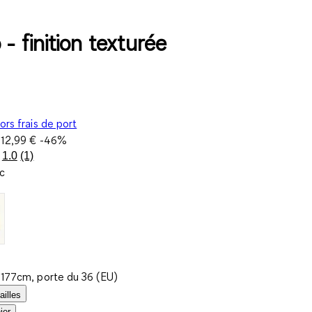
- finition texturée
ors frais de port
e
12,99 €
-46%
1.0
(1)
Lire
c
1
avis.
Lien
sur
la
même
page.
t 177cm, porte du 36 (EU)
ailles
ier