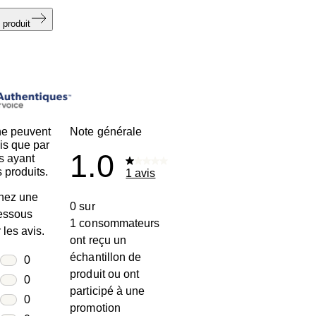
 produit
ne peuvent
Note générale
is que par
1.0
s ayant
 produits.
1 avis
nez une
0 sur
dessous
1 consommateurs
r les avis.
ont reçu un
échantillon de
toiles
0
produit ou ont
0 avis avec 5 étoiles.
toiles
0
participé à une
0 avis avec 4 étoiles.
toiles
0
promotion