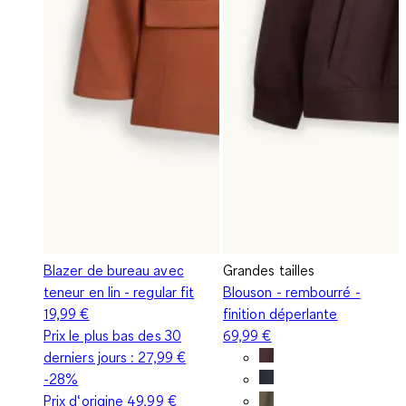
Blazer de bureau avec
Grandes tailles
teneur en lin - regular fit
Blouson - rembourré -
19,99 €
finition déperlante
Prix le plus bas des 30
69,99 €
derniers jours :
27,99 €
-28%
Prix d‘origine
49,99 €