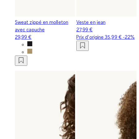
Sweat zippé en molleton
Veste en jean
avec capuche
27,99 €
29,99 €
Prix d‘origine
35,99 €
-22%