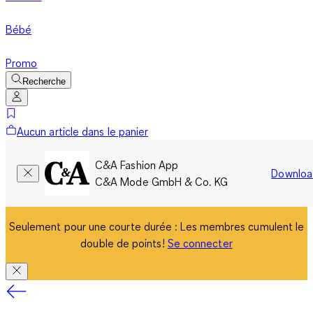
Bébé
Promo
Recherche
Aucun article dans le panier
C&A Fashion App
Downloa
C&A Mode GmbH & Co. KG
Seulement pour une courte durée : Les membres cumulent le
double de points!
Se connecter