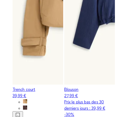
Trench court
Blouson
39,99 €
27,99 €
Prix le plus bas des 30
derniers jours :
39,99 €
-30%