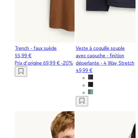
Trench - faux suède
Veste à coquille souple
55,99 €
avec capuche - finition
Prix d‘origine
69,99 €
-20%
déperlante - 4 Way Stretch
49,99 €