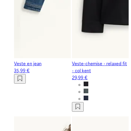
Veste en jean
Veste-chemise - relaxed fit
35,99 €
- col kent
29,99 €