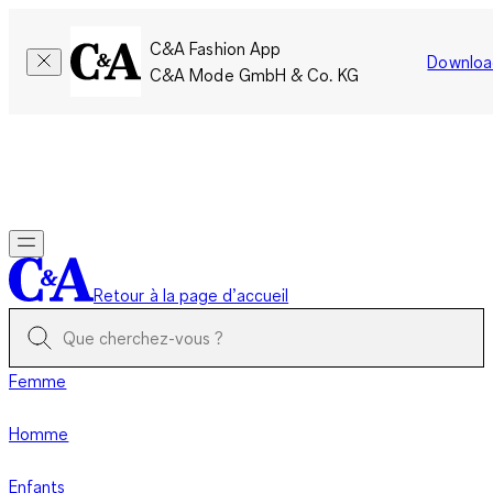
C&A Fashion App
Downloa
C&A Mode GmbH & Co. KG
Seulement pour une courte durée : Les membres cumulent le
double de points!
Se connecter
Retour à la page d’accueil
Femme
Homme
Enfants