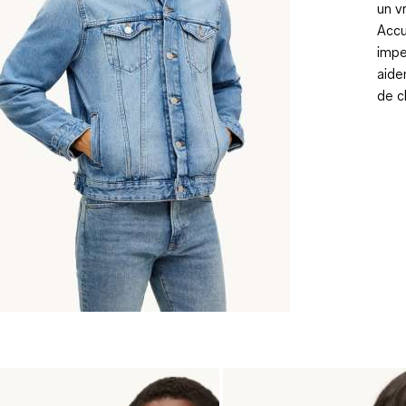
un v
Accu
impe
aide
de c