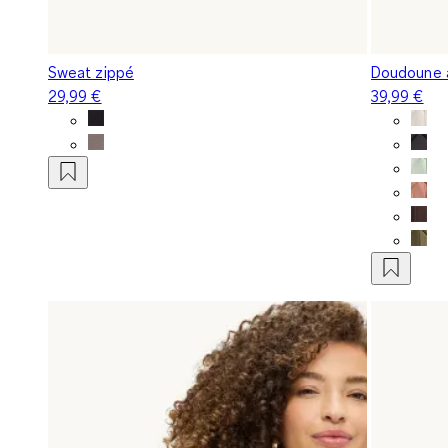
Sweat zippé
Doudoune à
29,99 €
39,99 €