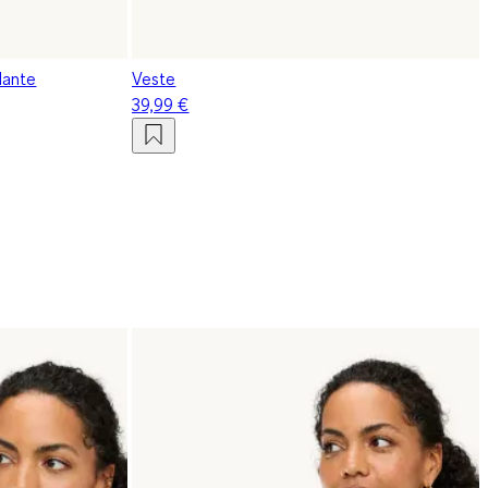
lante
Veste
39,99 €