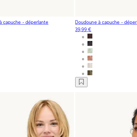
 capuche - déperlante
Doudoune à capuche - déper
39,99 €