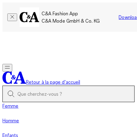
C&A Fashion App
Downloa
C&A Mode GmbH & Co. KG
Seulement pour une courte durée : Les membres cumulent le
double de points!
Se connecter
Retour à la page d’accueil
Femme
Homme
Enfants