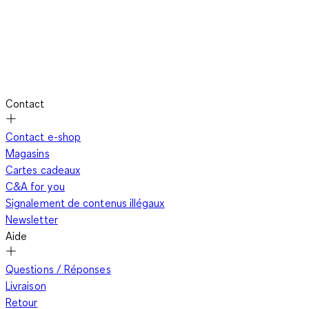
autres, la respirabilité. Les matériaux fonctionnels de haute
qualité, conçus pour une utilisation sportive, permettent de ne
pas trop transpirer, même lors d'efforts intenses, et de faire
évaporer l'humidité rapidement. C'est pourquoi seuls des
tissus fins avec une structure de tissage avantageuse sont
adaptés pour les t-shirts de fitness. De plus, le vêtement doit
Contact
être aussi élastique que possible, afin que tu puisses relever
tes défis sportifs sans entrave. Assure-toi donc que ton t-shirt
Contact e-shop
ait la bonne taille et s'adapte bien à la discipline sportive
Magasins
envisagée. Tout comme les t-shirts décontractés, les modèles
Cartes cadeaux
de fitness existent en différentes coupes.
C&A for you
Signalement de contenus illégaux
Newsletter
Que tu choisisses un col en V ou un col rond, cela dépend
Aide
entièrement de tes préférences. Les différences les plus
notables concernent la longueur des manches. Tandis que
Questions / Réponses
certaines couvrent tout le bras, d'autres arrivent juste au
Livraison
niveau de l'épaule. La meilleure manière de savoir quel modèle
Retour