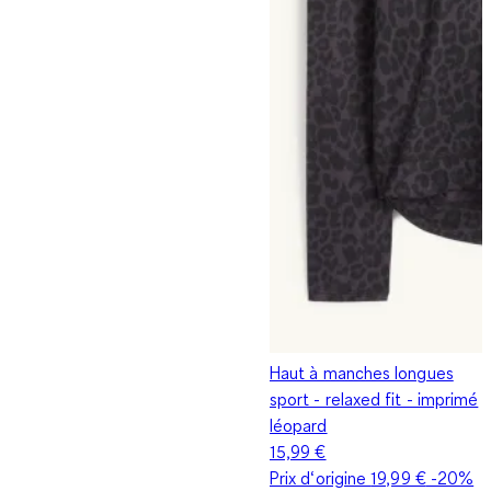
Haut à manches longues
sport - relaxed fit - imprimé
léopard
15,99 €
Prix d‘origine
19,99 €
-20%