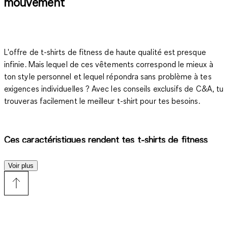
mouvement
L'offre de t-shirts de fitness de haute qualité est presque
infinie. Mais lequel de ces vêtements correspond le mieux à
ton style personnel et lequel répondra sans problème à tes
exigences individuelles ? Avec les conseils exclusifs de C&A, tu
trouveras facilement le meilleur t-shirt pour tes besoins.
Ces caractéristiques rendent tes t-shirts de fitness
uniques
Voir plus
Bien que les t-shirts soient généralement polyvalents, la
version fitness doit posséder certaines caractéristiques qui la
distinguent des modèles décontractés. Cela inclut, entre