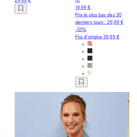
19,99 €
Prix le plus bas des 30
derniers jours :
29,99 €
-33%
Prix d‘origine
39,99 €