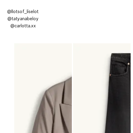
@llotsof_liselot
@tatyanabeloy
@carlotta.xx