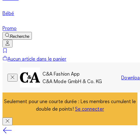
Bébé
Promo
Recherche
Aucun article dans le panier
C&A Fashion App
Downloa
C&A Mode GmbH & Co. KG
Seulement pour une courte durée : Les membres cumulent le
double de points!
Se connecter