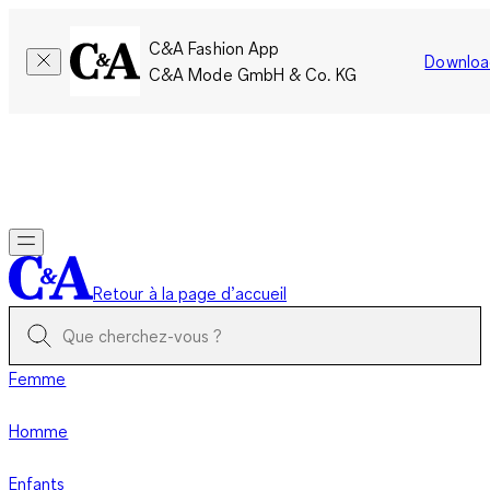
C&A Fashion App
Downloa
C&A Mode GmbH & Co. KG
Seulement pour une courte durée : Les membres cumulent le
double de points!
Se connecter
Retour à la page d’accueil
Femme
Homme
Enfants