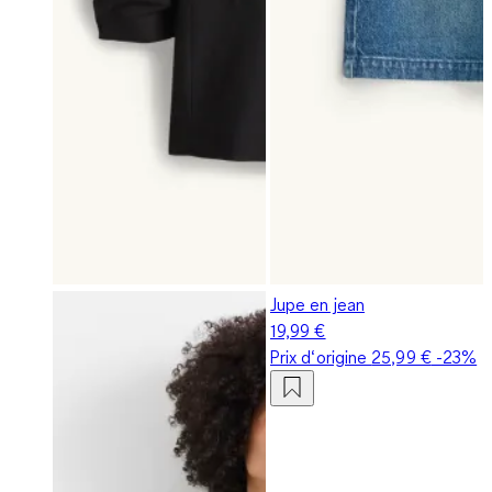
Jupe en jean
19,99 €
Prix d‘origine
25,99 €
-23%