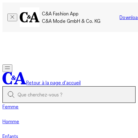
C&A Fashion App
Downloa
C&A Mode GmbH & Co. KG
Seulement pour une courte durée : Les membres cumulent le
double de points!
Se connecter
Retour à la page d’accueil
Femme
Homme
Enfants