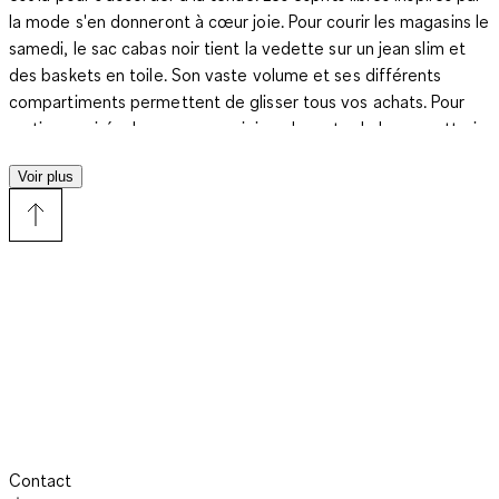
la mode s'en donneront à cœur joie. Pour courir les magasins le
samedi, le sac cabas noir tient la vedette sur un jean slim et
des baskets en toile. Son vaste volume et ses différents
compartiments permettent de glisser tous vos achats. Pour
sortir en soirée, le sac seau noir joue la carte de la coquetterie
avec ses applications de perles. Son unique espace permet de
Voir plus
fourrer portefeuille, rouge à lèvres, téléphone et clés dans un
joyeux pêle-mêle tout féminin. Et pour assurer la réunion
professionnelle, le sac besace noir ne se prive d'aucun sérieux.
Dossiers et tablette y trouvent place. Jupe crayon, chemisier
blanc et escarpins, vous assurez sur tous les plans avec votre
sac à main noir, et cela se remarque.
Des amours de petits sacs à main noirs
Contact