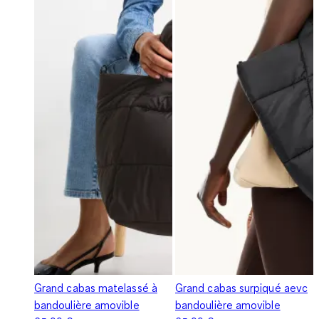
Grand cabas matelassé à
Grand cabas surpiqué aevc
bandoulière amovible
bandoulière amovible