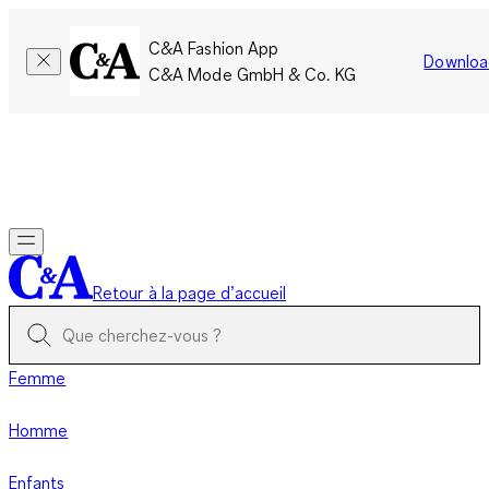
C&A Fashion App
Downloa
C&A Mode GmbH & Co. KG
Seulement pour une courte durée : Les membres cumulent le
double de points!
Se connecter
Retour à la page d’accueil
Femme
Homme
Enfants