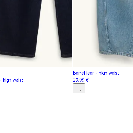
Barrel jean - high waist
 - high waist
29,99 €