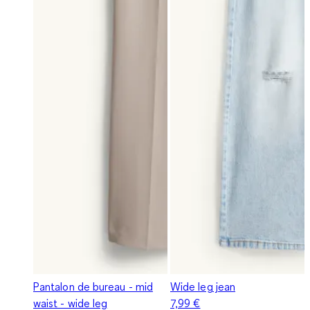
Pantalon de bureau - mid
Wide leg jean
waist - wide leg
7,99 €