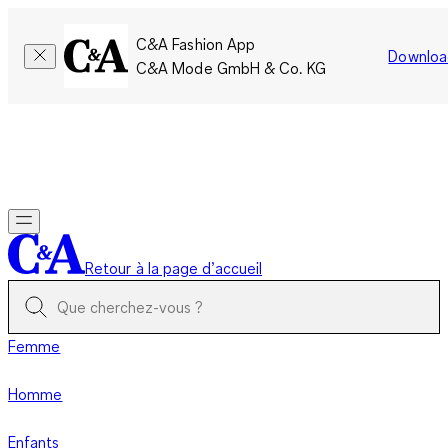
C&A Fashion App
Downloa
C&A Mode GmbH & Co. KG
Seulement pour une courte durée : Les membres cumulent le
double de points!
Se connecter
Retour à la page d’accueil
Femme
Homme
Enfants