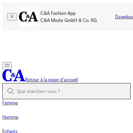
C&A Fashion App
Downloa
C&A Mode GmbH & Co. KG
Seulement pour une courte durée : Les membres cumulent le
double de points!
Se connecter
Retour à la page d’accueil
Femme
Homme
Enfants