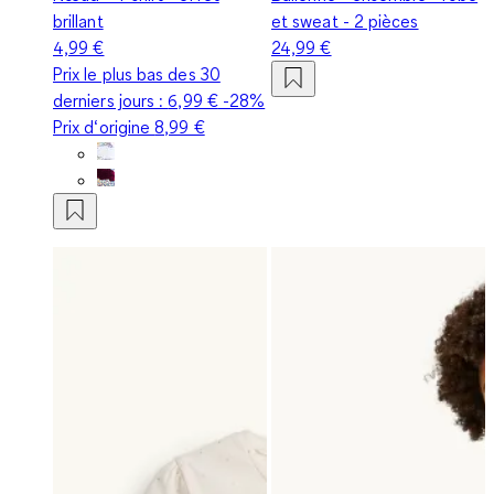
brillant
et sweat - 2 pièces
4,99 €
24,99 €
Prix le plus bas des 30
derniers jours :
6,99 €
-28%
Prix d‘origine
8,99 €