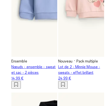
Ensemble
Nouveau
Pack multiple
Nœuds - ensemble - sweat
Lot de 2 - Minnie Mouse -
et sac - 2 pièces
sweats - effet brillant
14,99 €
24,99 €