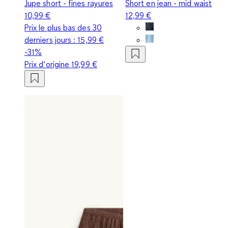
Jupe short - fines rayures
Short en jean - mid waist
10,99 €
12,99 €
Prix le plus bas des 30
derniers jours :
15,99 €
-31%
Prix d‘origine
19,99 €