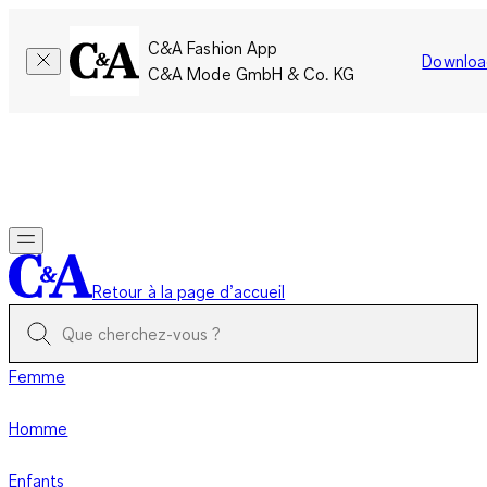
C&A Fashion App
Downloa
C&A Mode GmbH & Co. KG
Seulement pour une courte durée : Les membres cumulent le
double de points!
Se connecter
Retour à la page d’accueil
Femme
Homme
Enfants