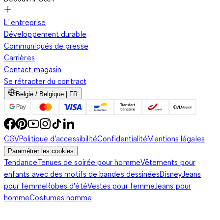
entendre que vous êtes en vacances ; votre tenue parlera
d'elle-même. Si vous vous sentez l'âme d'une rockeuse,
L' entreprise
portez un short en jean aux bords effilochés avec un long t-
Développement durable
shirt, un perfecto et des santiags.
Communiqués de presse
Carrières
Contact magasin
Le minishort en mode hivernal
Se rétracter du contract
België / Belgique | FR
Devenu un véritable incontournable de la mode féminine, le
minishort continue à occuper le devant de la scène quand
CGV
Politique d’accessibilité
Confidentialité
Mentions légales
l'hiver approche. Il adopte alors sans réserves tous les tons de
Paramétrer les cookies
la saison, noir, anthracite, ocre, bordeaux ou bleu marine. Il
Tendance
Tenues de soirée pour homme
Vêtements pour
n'hésite pas non plus à s'orner d'un imprimé à rayures, à
enfants avec des motifs de bandes dessinées
Disney
Jeans
chevrons ou pied-de-poule. Les matières semblent elles aussi
pour femme
Robes d'été
Vestes pour femme
Jeans pour
entrer en hibernation et s'épaississent pour se faire plus
homme
Costumes homme
chaleureuses et confortables. Le minishort se décline alors en
velours, en cuir ou en tweed. Il vous suffit de le porter avec un