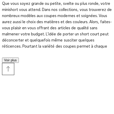
Que vous soyez grande ou petite, svelte ou plus ronde, votre
minishort vous attend. Dans nos collections, vous trouverez de
nombreux modèles aux coupes modernes et soignées. Vous
aurez aussi le choix des matières et des couleurs. Alors, faites-
vous plaisir en vous offrant des articles de qualité sans
malmener votre budget. L'idée de porter un short court peut
déconcerter et quelquefois même susciter quelques
réticences. Pourtant la variété des coupes permet à chaque
femme de trouver le modèle qui convient à sa silhouette. Si
vous êtes plutôt pulpeuse, optez pour un modèle légèrement
Voir plus
évasé et offrant une taille haute ; il marquera la vôtre et
dessinera joliment vos courbes. Si vous souhaitez affiner vos
jambes, préférez une coupe plus ample au niveau des cuisses.
Et si vous aviez l'habitude jusque là de ne porter que des
bermudas et que vous hésitez encore à adopter une coupe
courte, la plus douce des transitions passe par le short en jean.
Il constitue une tenue casual et se mixe avec une foule de
hauts différents. Autre atout majeur du short en jean : vous
pouvez le portez avec toutes les chaussures possibles, en