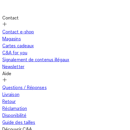
fonction de chaque occasion.
Contact
Le minishort en mode estival
Contact e-shop
Magasins
Cartes cadeaux
C&A for you
En été, le minishort semble déborder d'imagination. Uni ou
Signalement de contenus illégaux
imprimé, en coton ou en lin, il flirte avec toutes les couleurs et
Newsletter
tous les imprimés. Si vous avez choisi un de nos modèles
Aide
chamarrés, un haut uni rééquilibre joliment votre apparence.
Pour renforcer un look urbain, associez-le à une tunique en
Questions / Réponses
voile et des sandales compensées. Pratique et confortable, le
Livraison
short en jean est quant à lui facile à vivre puisqu'il va avec
Retour
tout. On l'aime autant avec un crop top et une paire de mules
Réclamation
qu'avec une chemise oversize rayée et des baskets blanches.
Disponibilité
Si vous décidez de le mixer avec une marinière et des
Guide des tailles
espadrilles, vous n'aurez pas à déclarer à qui veut vous
Découvrir C&A