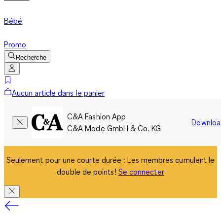
Bébé
Promo
Recherche
Aucun article dans le panier
C&A Fashion App
Downloa
C&A Mode GmbH & Co. KG
Seulement pour une courte durée : Les membres cumulent le
double de points!
Se connecter