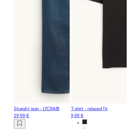
Straight jean - LYCRA®
T-shirt - relaxed fit
29,99 €
9,99 €