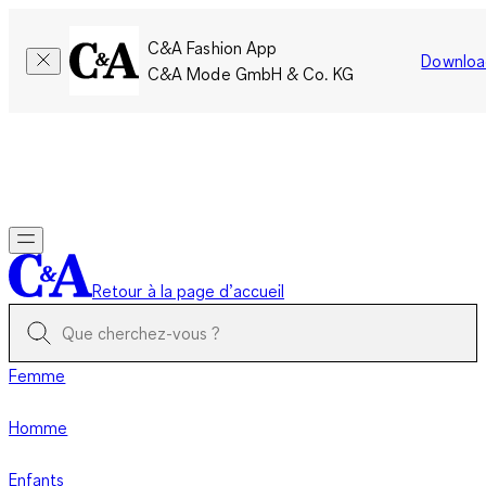
C&A Fashion App
Downloa
C&A Mode GmbH & Co. KG
Seulement pour une courte durée : Les membres cumulent le
double de points!
Se connecter
Retour à la page d’accueil
Femme
Homme
Enfants