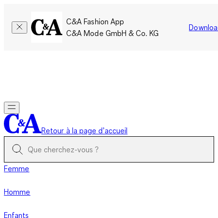
C&A Fashion App
Downloa
C&A Mode GmbH & Co. KG
Seulement pour une courte durée : Les membres cumulent le
double de points!
Se connecter
Retour à la page d’accueil
Femme
Homme
Enfants