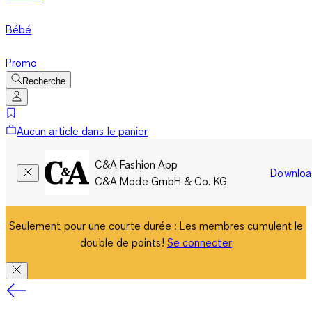
Bébé
Promo
Recherche
Aucun article dans le panier
C&A Fashion App
Downloa
C&A Mode GmbH & Co. KG
Seulement pour une courte durée : Les membres cumulent le
double de points!
Se connecter