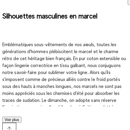
Silhouettes masculines en marcel
Emblématiques sous-vêtements de nos aïeuls, toutes les
générations d'hommes plébiscitent le marcel et le charme
rétro de cet héritage bien français. En pur coton extensible ou
façon lingerie correctrice en tissu galbant, nous conjuguons
notre savoir-faire pour sublimer votre ligne. Alors qu'ils
s'imposent comme de précieux alliés contre le froid portés
sous des hauts à manches longues, nos marcels ne sont pas
moins appréciés sous les chemises d'été pour absorber les
traces de sudation. Le dimanche, on adopte sans réserve
l'inspiration cocooning d'un débardeur à finition roulottée sur
un pantalon de jogging non sans finaliser ce look avec une
Voir plus
paire de sneakers en toile. À l'heure de la balade, il vous suffira
de passer sur cette silhouette une doudoune matelassée ou