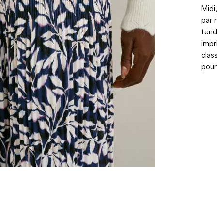
Midi
par 
tend
impr
clas
pour