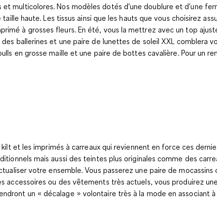
 et multicolores. Nos modèles dotés d'une doublure et d'une fer
 taille haute. Les tissus ainsi que les hauts que vous choisirez as
imé à grosses fleurs. En été, vous la mettrez avec un top ajusté 
 des ballerines et une paire de lunettes de soleil XXL comblera vo
pulls en grosse maille et une paire de bottes cavalière. Pour un r
 kilt et les imprimés à carreaux qui reviennent en force ces derni
ditionnels mais aussi des teintes plus originales comme des carrea
actualiser votre ensemble. Vous passerez une paire de mocassins o
 des accessoires ou des vêtements très actuels, vous produirez u
ndront un « décalage » volontaire très à la mode en associant à 