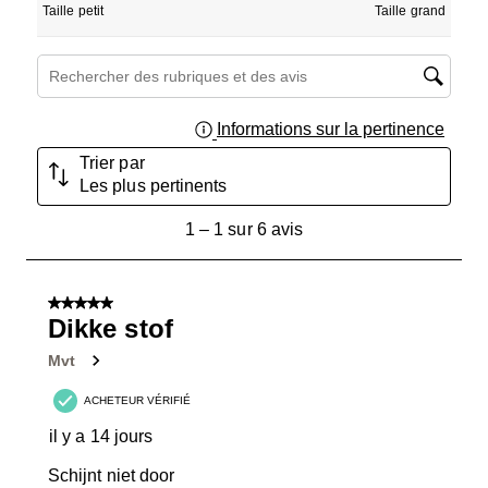
Taille petit
Taille grand
Zone de recherche de sujet et d'avis
Informations sur la pertinence
Affich
Trier par
Les plus pertinents
1
1
–
1 sur 6
avis
à
1
sur
5 sur 5 étoiles.
6
Dikke stof
avis.
Mvt
ACHETEUR VÉRIFIÉ
il y a 14 jours
Schijnt niet door