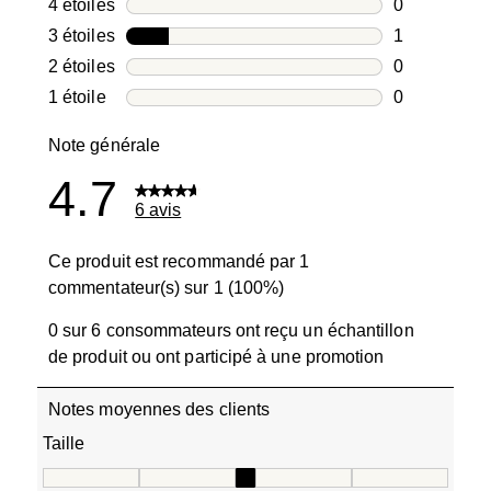
5 avis avec 5
4 étoiles
étoiles
0
0 avis avec 4
3 étoiles
étoiles
1
1 avis avec 3
2 étoiles
étoiles
0
0 avis avec 2
1 étoile
étoiles
0
0 avis avec 1
Note générale
4.7
6 avis
Ce produit est recommandé par 1
commentateur(s) sur 1 (100%)
0 sur 6 consommateurs ont reçu un échantillon
de produit ou ont participé à une promotion
Notes moyennes des clients
Taille
Taille, 3 sur 5, où 1 est égal à Taille petit et 5 est égal à T