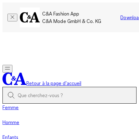
C&A Fashion App
Downloa
C&A Mode GmbH & Co. KG
Seulement pour une courte durée : Les membres cumulent le
double de points!
Se connecter
Retour à la page d’accueil
Femme
Homme
Enfants