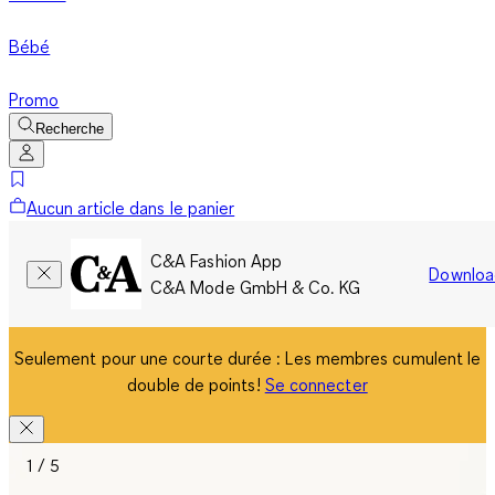
Bébé
Promo
Recherche
Aucun article dans le panier
C&A Fashion App
Downloa
C&A Mode GmbH & Co. KG
Seulement pour une courte durée : Les membres cumulent le
double de points!
Se connecter
1 / 5