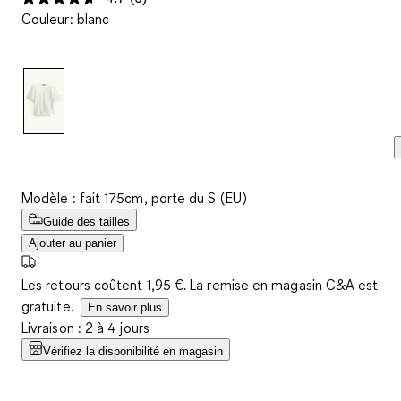
Lire
Couleur
:
blanc
6
avis.
Lien
sur
la
même
page.
Modèle : fait 175cm, porte du S (EU)
Guide des tailles
Ajouter au panier
Les retours coûtent 1,95 €. La remise en magasin C&A est
gratuite.
En savoir plus
Livraison : 2 à 4 jours
Vérifiez la disponibilité en magasin