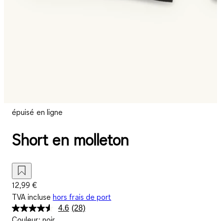
épuisé en ligne
Short en molleton
12,99 €
TVA incluse
hors frais de port
4.6
(28)
Lire
Couleur
:
noir
28