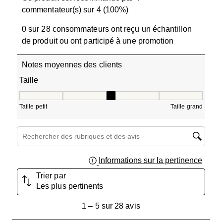
commentateur(s) sur 4 (100%)
0 sur 28 consommateurs ont reçu un échantillon
de produit ou ont participé à une promotion
Notes moyennes des clients
Taille
Taille, 3 sur 5, où 1 est égal à Taille petit et 5 est égal à T
Taille petit
Taille grand
Zone de recherche de sujet et d'avis
Informations sur la pertinence
Affich
Trier par
Les plus pertinents
1
1
–
5 sur 28
avis
à