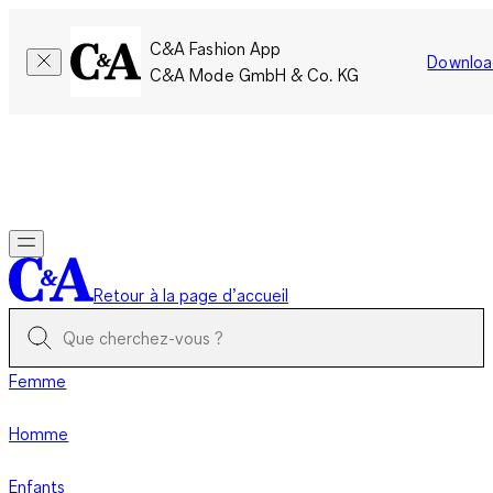
C&A Fashion App
Downloa
C&A Mode GmbH & Co. KG
Seulement pour une courte durée : Les membres cumulent le
double de points!
Se connecter
Retour à la page d’accueil
Femme
Homme
Enfants