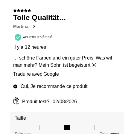
5
sur
5 sur 5 étoiles.
28
Tolle Qualität…
avis.
Martina
ACHETEUR VÉRIFIÉ
il y a 12 heures
… schöne Farben und ein guter Preis. Was will
man mehr? Mein Sohn ist begeistert 🤩
Traduire avec Google
Oui, Je recommande ce produit.
Produit testé :
02/08/2026
Taille
Taille, 3 sur 5, où 1 est égal à Taille petit et 5 est égal à