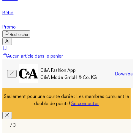
Bébé
Promo
Recherche
Aucun article dans le panier
C&A Fashion App
Downloa
C&A Mode GmbH & Co. KG
Seulement pour une courte durée : Les membres cumulent le
double de points!
Se connecter
1 / 3