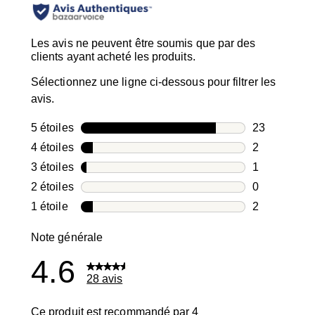
Les avis ne peuvent être soumis que par des
clients ayant acheté les produits.
Sélectionnez une ligne ci-dessous pour filtrer les
avis.
5 étoiles
étoiles
23
23 avis avec
4 étoiles
étoiles
2
2 avis avec 4
3 étoiles
étoiles
1
1 avis avec 3
2 étoiles
étoiles
0
0 avis avec 2
1 étoile
étoiles
2
2 avis avec 1
Note générale
4.6
28 avis
Ce produit est recommandé par 4