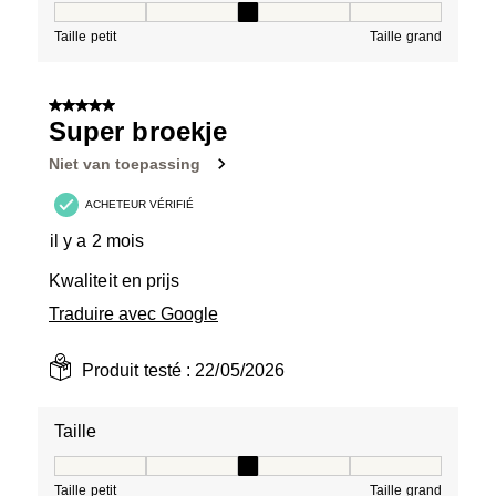
Taille, 3 sur 5, où 1 est égal à Taille petit et 5 est égal à
Taille petit
Taille grand
5 sur 5 étoiles.
Super broekje
Niet van toepassing
ACHETEUR VÉRIFIÉ
il y a 2 mois
Kwaliteit en prijs
Traduire avec Google
Produit testé :
22/05/2026
Taille
Taille, 3 sur 5, où 1 est égal à Taille petit et 5 est égal à
Taille petit
Taille grand