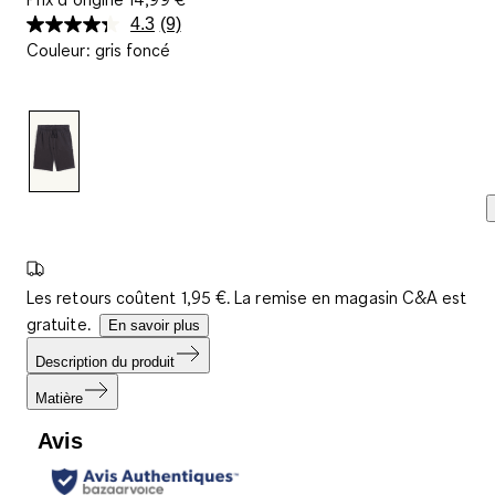
4.3
(9)
Lire
Couleur
:
gris foncé
9
avis.
Lien
sur
la
même
page.
Les retours coûtent 1,95 €. La remise en magasin C&A est
gratuite.
En savoir plus
Description du produit
Matière
Avis