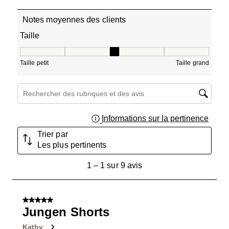
Notes moyennes des clients
Taille
Taille, 3 sur 5, où 1 est égal à Taille petit et 5 est égal à T
Taille petit
Taille grand
Zone de recherche de sujet et d'avis
Informations sur la pertinence
Affich
Trier par
Les plus pertinents
1
1
–
1 sur 9
avis
à
1
sur
5 sur 5 étoiles.
9
Jungen Shorts
avis.
Kathy