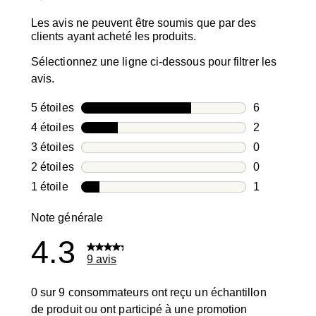
Les avis ne peuvent être soumis que par des
clients ayant acheté les produits.
Sélectionnez une ligne ci-dessous pour filtrer les
avis.
5 étoiles
étoiles
6
6 avis avec 5
4 étoiles
étoiles
2
2 avis avec 4
3 étoiles
étoiles
0
0 avis avec 3
2 étoiles
étoiles
0
0 avis avec 2
1 étoile
étoiles
1
1 avis avec 1
Note générale
4.3
9 avis
0 sur 9 consommateurs ont reçu un échantillon
de produit ou ont participé à une promotion