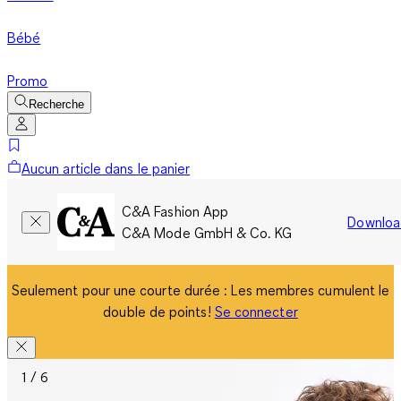
Bébé
Promo
Recherche
Aucun article dans le panier
C&A Fashion App
Downloa
C&A Mode GmbH & Co. KG
Seulement pour une courte durée : Les membres cumulent le
double de points!
Se connecter
1 / 6