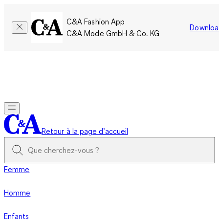
C&A Fashion App
Downloa
C&A Mode GmbH & Co. KG
Seulement pour une courte durée : Les membres cumulent le
double de points!
Se connecter
Retour à la page d’accueil
Femme
Homme
Enfants