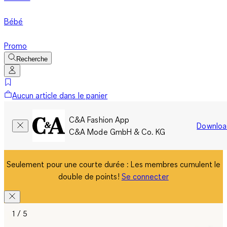
Bébé
Promo
Recherche
Aucun article dans le panier
C&A Fashion App
Downloa
C&A Mode GmbH & Co. KG
Seulement pour une courte durée : Les membres cumulent le
double de points!
Se connecter
1 / 5