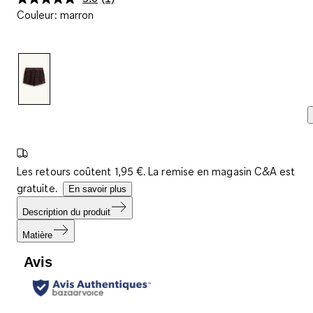
Lire
Couleur
:
marron
1
avis.
Lien
sur
la
même
page.
Les retours coûtent 1,95 €. La remise en magasin C&A est
gratuite.
En savoir plus
Description du produit
Matière
Avis