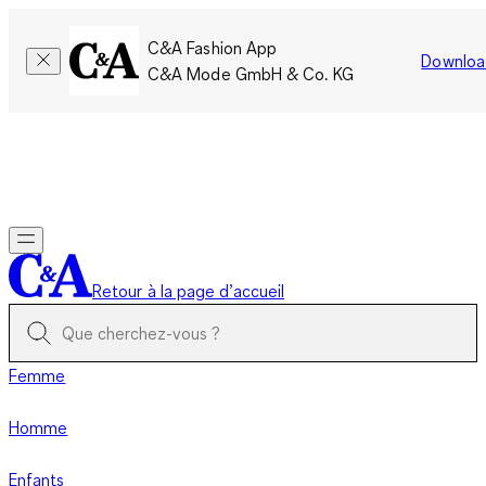
C&A Fashion App
Downloa
C&A Mode GmbH & Co. KG
Seulement pour une courte durée : Les membres cumulent le
double de points!
Se connecter
Retour à la page d’accueil
Femme
Homme
Enfants