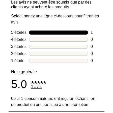
Les avis ne peuvent être soumis que par des
clients ayant acheté les produits.
Sélectionnez une ligne ci-dessous pour filtrer les
avis.
5 étoiles
étoiles
1
1 avis avec 5
4 étoiles
étoiles
0
0 avis avec 4
3 étoiles
étoiles
0
0 avis avec 3
2 étoiles
étoiles
0
0 avis avec 2
1 étoile
étoiles
0
0 avis avec 1
Note générale
5.0
1 avis
0 sur 1 consommateurs ont reçu un échantillon
de produit ou ont participé à une promotion