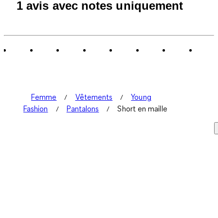
1
1 avis avec notes uniquement
à
0
sur
1
avis.
Femme
Vêtements
Young
Fashion
Pantalons
Short en maille