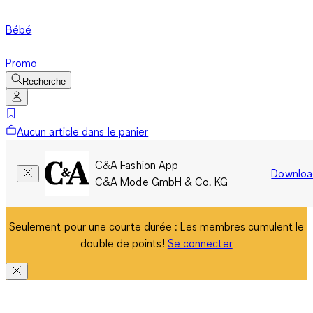
Bébé
Promo
Recherche
Aucun article dans le panier
C&A Fashion App
Downloa
C&A Mode GmbH & Co. KG
Seulement pour une courte durée : Les membres cumulent le
double de points!
Se connecter