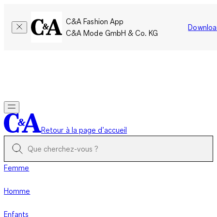
C&A Fashion App
Downloa
C&A Mode GmbH & Co. KG
Seulement pour une courte durée : Les membres cumulent le
double de points!
Se connecter
Retour à la page d’accueil
Femme
Homme
Enfants