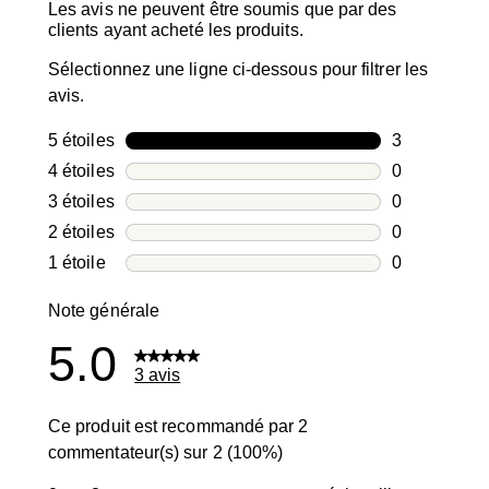
Les avis ne peuvent être soumis que par des
clients ayant acheté les produits.
Sélectionnez une ligne ci-dessous pour filtrer les
avis.
5 étoiles
étoiles
3
3 avis avec 5
4 étoiles
étoiles
0
0 avis avec 4
3 étoiles
étoiles
0
0 avis avec 3
2 étoiles
étoiles
0
0 avis avec 2
1 étoile
étoiles
0
0 avis avec 1
Note générale
5.0
3 avis
Ce produit est recommandé par 2
commentateur(s) sur 2 (100%)