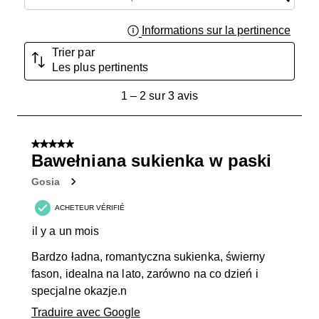
Informations sur la pertinence
Affich
Trier par
Les plus pertinents
1
1
–
2 sur 3
avis
à
2
sur
5 sur 5 étoiles.
3
Bawełniana sukienka w paski
avis.
Gosia
ACHETEUR VÉRIFIÉ
il y a un mois
Bardzo ładna, romantyczna sukienka, świerny
fason, idealna na lato, zarówno na co dzień i
specjalne okazje.n
Traduire avec Google