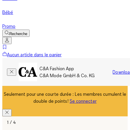
Bébé
Promo
Recherche
Aucun article dans le panier
C&A Fashion App
Downloa
C&A Mode GmbH & Co. KG
Seulement pour une courte durée : Les membres cumulent le
double de points!
Se connecter
1 / 4