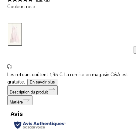
Lire
Couleur
:
rose
3
avis.
Lien
sur
la
même
page.
Les retours coûtent 1,95 €. La remise en magasin C&A est
gratuite.
En savoir plus
Description du produit
Matière
Avis