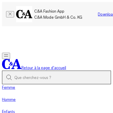
C&A Fashion App
Downloa
C&A Mode GmbH & Co. KG
Seulement pour une courte durée : Les membres cumulent le
double de points!
Se connecter
Retour à la page d’accueil
Femme
Homme
Enfants