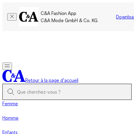
C&A Fashion App
Downloa
C&A Mode GmbH & Co. KG
Seulement pour une courte durée : Les membres cumulent le
double de points!
Se connecter
Retour à la page d’accueil
Femme
Homme
Enfants