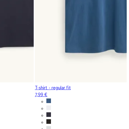
T-shirt - regular fit
7,99 €