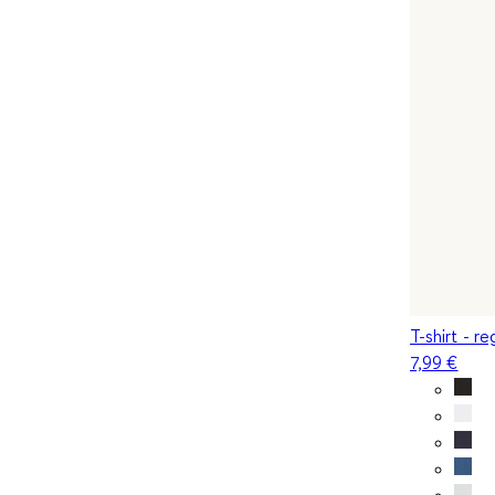
T-shirt - re
7,99 €