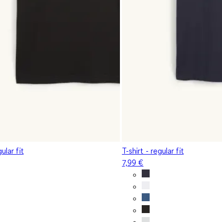
gular fit
T-shirt - regular fit
7,99 €