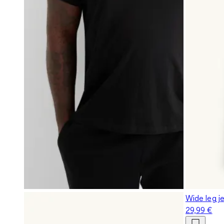
Wide leg je
29,99 €