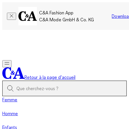
C&A Fashion App
Downloa
C&A Mode GmbH & Co. KG
Seulement pour une courte durée : Les membres cumulent le
double de points!
Se connecter
Retour à la page d’accueil
Femme
Homme
Enfants