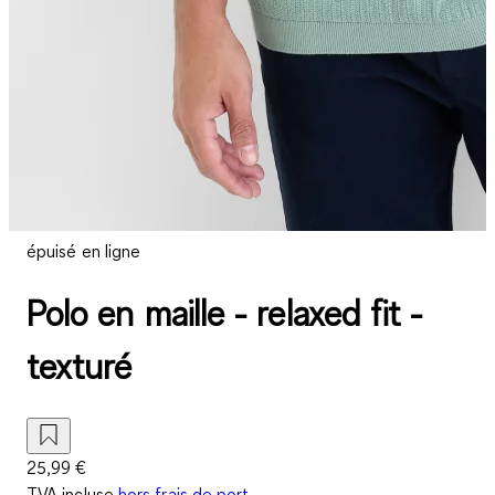
épuisé en ligne
Polo en maille - relaxed fit -
texturé
25,99 €
TVA incluse
hors frais de port