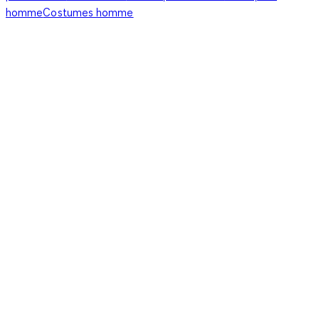
homme
Costumes homme