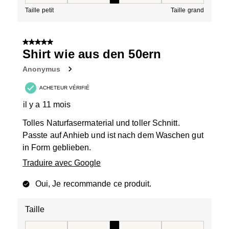
Taille, 3 sur 5, où 1 est égal à Taille petit et 5 est égal à
Taille petit
Taille grand
5 sur 5 étoiles.
Shirt wie aus den 50ern
Anonymus
ACHETEUR VÉRIFIÉ
il y a 11 mois
Tolles Naturfasermaterial und toller Schnitt.
Passte auf Anhieb und ist nach dem Waschen gut
in Form geblieben.
Traduire avec Google
Oui, Je recommande ce produit.
Taille
Taille, 3 sur 5, où 1 est égal à Taille petit et 5 est égal à