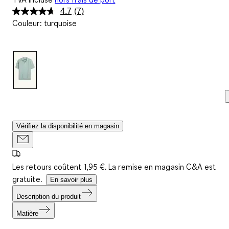
4.7
(7)
Lire
Couleur
:
turquoise
7
avis.
Lien
sur
la
même
page.
Vérifiez la disponibilité en magasin
Les retours coûtent 1,95 €. La remise en magasin C&A est
gratuite.
En savoir plus
Description du produit
Matière