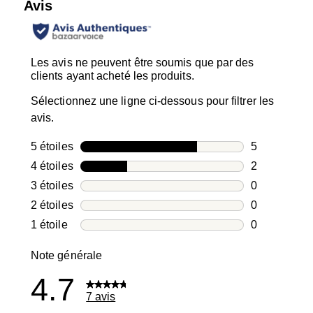
Avis
Les avis ne peuvent être soumis que par des
clients ayant acheté les produits.
Sélectionnez une ligne ci-dessous pour filtrer les
avis.
5 étoiles
étoiles
5
5 avis avec 5
4 étoiles
étoiles
2
2 avis avec 4
3 étoiles
étoiles
0
0 avis avec 3
2 étoiles
étoiles
0
0 avis avec 2
1 étoile
étoiles
0
0 avis avec 1
Note générale
4.7
7 avis