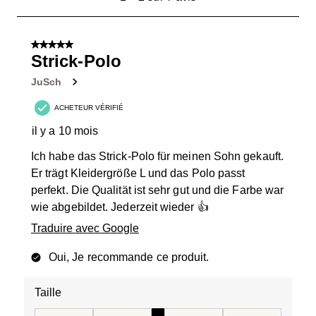
à
2
sur
5 sur 5 étoiles.
7
Strick-Polo
avis.
JuSch
ACHETEUR VÉRIFIÉ
il y a 10 mois
Ich habe das Strick-Polo für meinen Sohn gekauft.
Er trägt Kleidergröße L und das Polo passt
perfekt. Die Qualität ist sehr gut und die Farbe war
wie abgebildet. Jederzeit wieder 👍
Traduire avec Google
Oui, Je recommande ce produit.
Taille