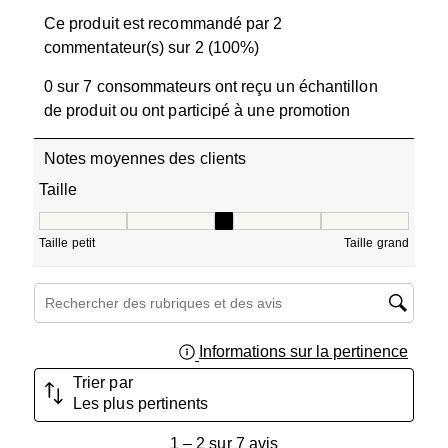
Ce produit est recommandé par 2
commentateur(s) sur 2 (100%)
0 sur 7 consommateurs ont reçu un échantillon
de produit ou ont participé à une promotion
Notes moyennes des clients
Taille
Taille, 3 sur 5, où 1 est égal à Taille petit et 5 est égal à T
Taille petit
Taille grand
Zone de recherche de sujet et d'avis
Informations sur la pertinence
Affich
Trier par
Les plus pertinents
1
1
–
2 sur 7
avis