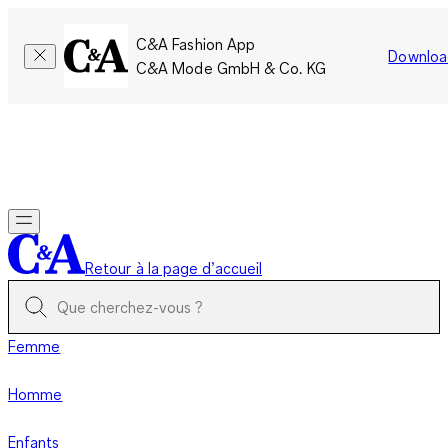
C&A Fashion App
Downloa
C&A Mode GmbH & Co. KG
Seulement pour une courte durée : Les membres cumulent le
double de points!
Se connecter
Retour à la page d’accueil
Femme
Homme
Enfants