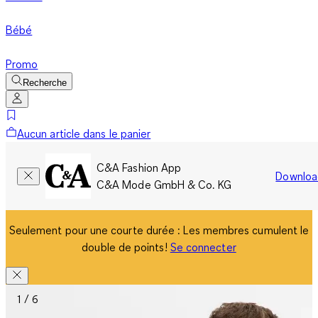
Bébé
Promo
Recherche
Aucun article dans le panier
C&A Fashion App
Downloa
C&A Mode GmbH & Co. KG
Seulement pour une courte durée : Les membres cumulent le
double de points!
Se connecter
1 / 6