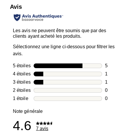
Avis
Les avis ne peuvent être soumis que par des
clients ayant acheté les produits.
Sélectionnez une ligne ci-dessous pour filtrer les
avis.
5 étoiles
étoiles
5
5 avis avec 5
4 étoiles
étoiles
1
1 avis avec 4
3 étoiles
étoiles
1
1 avis avec 3
2 étoiles
étoiles
0
0 avis avec 2
1 étoile
étoiles
0
0 avis avec 1
Note générale
4.6
7 avis