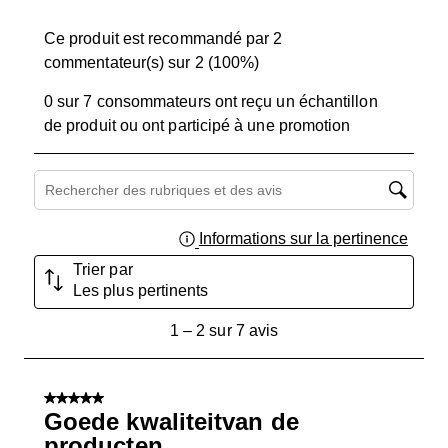
Ce produit est recommandé par 2
commentateur(s) sur 2 (100%)
0 sur 7 consommateurs ont reçu un échantillon
de produit ou ont participé à une promotion
Zone de recherche de sujet et d'avis
Informations sur la pertinence
Affich
Trier par
Les plus pertinents
1
1
–
2 sur 7
avis
à
2
sur
5 sur 5 étoiles.
7
Goede kwaliteitvan de
avis.
producten