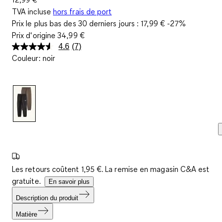
TVA incluse
hors frais de port
Prix le plus bas des 30 derniers jours :
17,99 €
-27%
Prix d‘origine
34,99 €
4.6
(7)
Lire
Couleur
:
noir
7
avis.
Lien
sur
la
même
page.
Les retours coûtent 1,95 €. La remise en magasin C&A est
gratuite.
En savoir plus
Description du produit
Matière