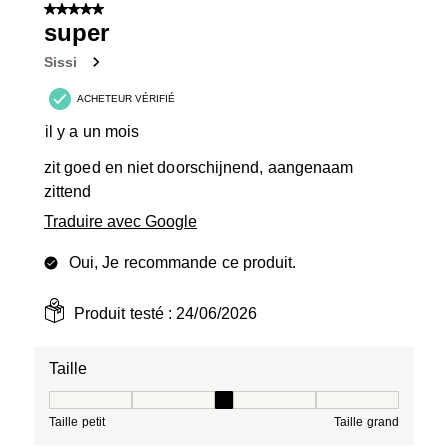
5 sur 5 étoiles.
super
Sissi
ACHETEUR VÉRIFIÉ
il y a un mois
zit goed en niet doorschijnend, aangenaam
zittend
Traduire avec Google
Oui, Je recommande ce produit.
Produit testé :
24/06/2026
Taille
Taille, 3 sur 5, où 1 est égal à Taille petit et 5 est égal à
Taille petit
Taille grand