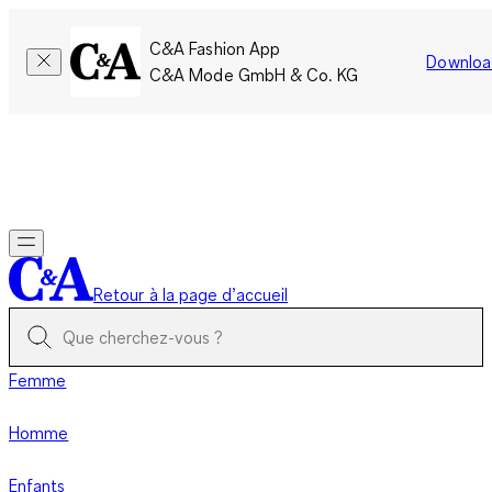
C&A Fashion App
Downloa
C&A Mode GmbH & Co. KG
Seulement pour une courte durée : Les membres cumulent le
double de points!
Se connecter
Retour à la page d’accueil
Femme
Homme
Enfants