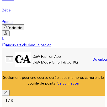
Bébé
Promo
Recherche
Aucun article dans le panier
C&A Fashion App
Downloa
C&A Mode GmbH & Co. KG
Seulement pour une courte durée : Les membres cumulent le
double de points!
Se connecter
1 / 6