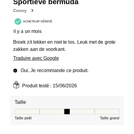
9
Sportieve bermuda
avis.
Conny
ACHETEUR VÉRIFIÉ
il y a un mois
Broek zit lekker en niet te los. Leuk met de grote
zakken aan de voorkant.
Traduire avec Google
Oui, Je recommande ce produit.
Produit testé :
15/06/2026
Taille
Taille, 3 sur 5, où 1 est égal à Taille petit et 5 est égal à
Taille petit
Taille grand