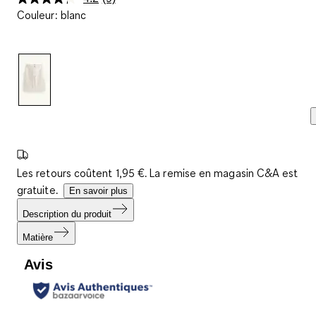
Lire
Couleur
:
blanc
9
avis.
Lien
sur
la
même
page.
Les retours coûtent 1,95 €. La remise en magasin C&A est
gratuite.
En savoir plus
Description du produit
Matière
Avis