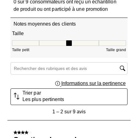
0 sur 9 consommateurs ont reçu un échantillon
de produit ou ont participé à une promotion
Notes moyennes des clients
Taille
Taille, 3 sur 5, où 1 est égal à Taille petit et 5 est égal à T
Taille petit
Taille grand
Zone de recherche de sujet et d'avis
Informations sur la pertinence
Affich
Trier par
Les plus pertinents
1
1
–
2 sur 9
avis
à
2
sur
4 sur 5 étoiles.