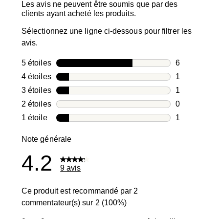
Les avis ne peuvent être soumis que par des
clients ayant acheté les produits.
Sélectionnez une ligne ci-dessous pour filtrer les
avis.
5 étoiles
étoiles
6
6 avis avec 5
4 étoiles
étoiles
1
1 avis avec 4
3 étoiles
étoiles
1
1 avis avec 3
2 étoiles
étoiles
0
0 avis avec 2
1 étoile
étoiles
1
1 avis avec 1
Note générale
4.2
9 avis
Ce produit est recommandé par 2
commentateur(s) sur 2 (100%)