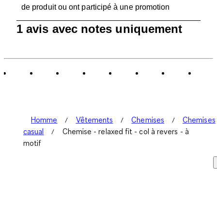
de produit ou ont participé à une promotion
1
1 avis avec notes uniquement
à
0
sur
1
avis.
Homme
Vêtements
Chemises
Chemises
casual
Chemise - relaxed fit - col à revers - à
motif