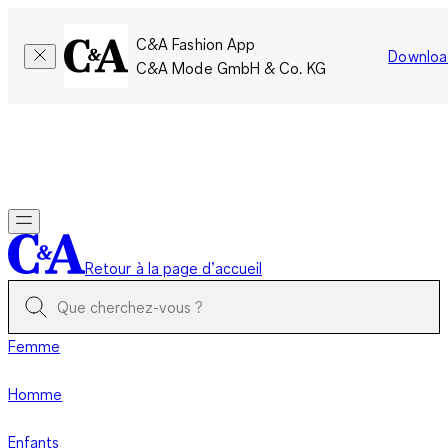
C&A Fashion App
Downloa
C&A Mode GmbH & Co. KG
Seulement pour une courte durée : Les membres cumulent le
double de points!
Se connecter
Retour à la page d’accueil
Femme
Homme
Enfants