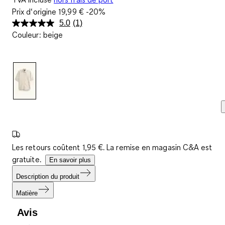
Prix d‘origine
19,99 €
-20%
5.0
(1)
Lire
Couleur
:
beige
1
avis.
Lien
sur
la
même
page.
Les retours coûtent 1,95 €. La remise en magasin C&A est
gratuite.
En savoir plus
Description du produit
Matière
Avis