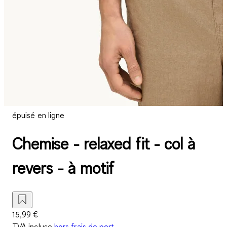
épuisé en ligne
Chemise - relaxed fit - col à
revers - à motif
15,99 €
TVA incluse
hors frais de port