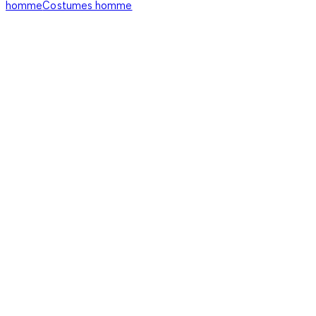
homme
Costumes homme