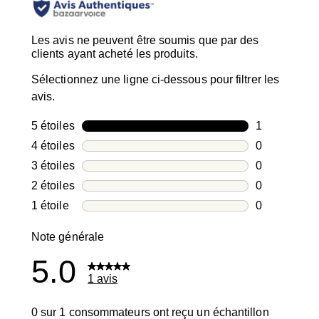
Les avis ne peuvent être soumis que par des
clients ayant acheté les produits.
Sélectionnez une ligne ci-dessous pour filtrer les
avis.
5 étoiles
étoiles
1
1 avis avec 5
4 étoiles
étoiles
0
0 avis avec 4
3 étoiles
étoiles
0
0 avis avec 3
2 étoiles
étoiles
0
0 avis avec 2
1 étoile
étoiles
0
0 avis avec 1
Note générale
5.0
1 avis
0 sur 1 consommateurs ont reçu un échantillon